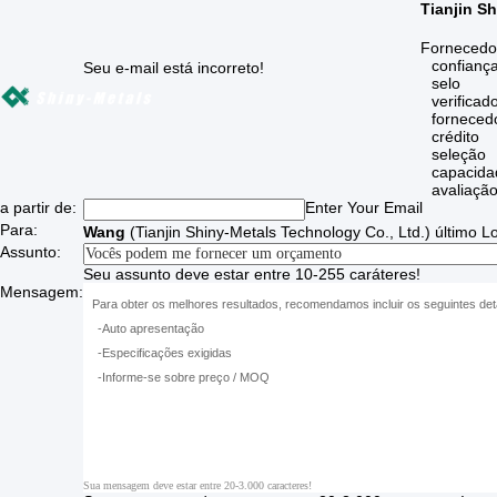
Tianjin S
Fornecedor
confianç
Seu e-mail está incorreto!
selo
verificad
forneced
crédito
seleção
capacida
avaliaçã
a partir de:
Enter Your Email
Para:
Wang
(
Tianjin Shiny-Metals Technology Co., Ltd.
)
último L
Assunto:
Seu assunto deve estar entre 10-255 caráteres!
Mensagem:
Sua mensagem deve estar entre 20-3.000 caracteres!