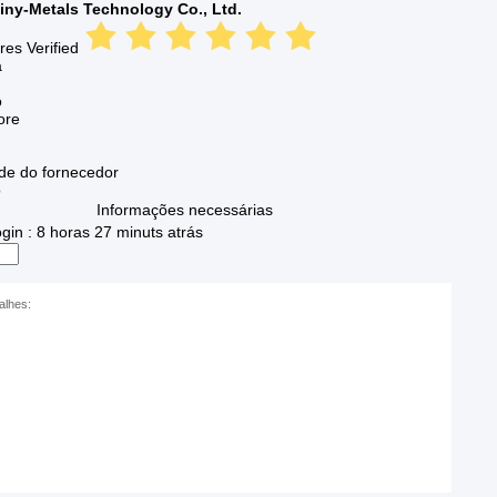
hiny-Metals Technology Co., Ltd.
es Verified
a
o
ore
de do fornecedor
o
Informações necessárias
ogin : 8 horas 27 minuts atrás