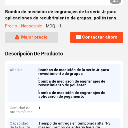
2
/
4
Bomba de medición de engranajes de la serie Jr para
aplicaciones de recubrimiento de grapas, poliéster y
pegamento
Precio：Negociable
MOQ：1
Mejor precio
Contactar ahora
Descripción De Producto
Alta luz
Bombas de medición de la serie Jr para
revestimiento de grapas
,
bomba de medición de engranajes de
revestimiento de poliéster
,
bomba de medición de engranajes de
aplicación de pegamento
Cantidad de
1
orden mínima
Capacidad
Tiempo de entrega en temporada alta: 1-3
de la fuente
meses; Tiempo de entrega fuera de