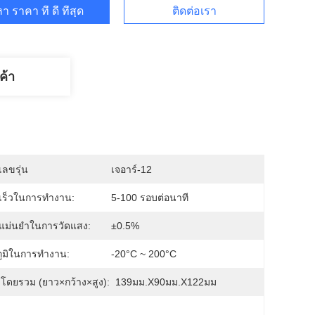
า ราคา ที่ ดี ที่สุด
ติดต่อเรา
ค้า
ลขรุ่น
เจอาร์-12
เร็วในการทำงาน:
5-100 รอบต่อนาที
แม่นยำในการวัดแสง:
±0.5%
ูมิในการทำงาน:
-20°C ~ 200°C
ดยรวม (ยาว×กว้าง×สูง):
139มม.x90มม.x122มม