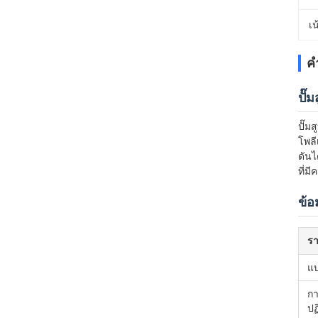
เน
ค
ปั๊
ปั๊ม
โพลี
ดันไ
ที่ม
ข้อ
ร
แบ
กา
ปฏิ