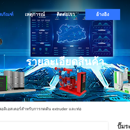
ิตภัณฑ์
เหตุการณ์
ติดต่อเรา
อ้างอิง
รายละเอียดสินค้า
ิเอสเตอร์สําหรับการกดดัน extruder และท่อ
ปั๊ม