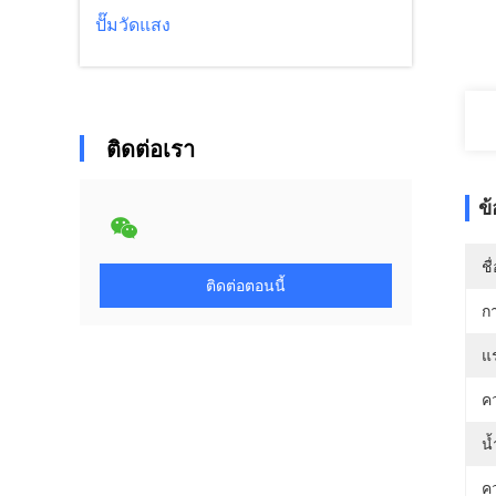
ปั๊มวัดแสง
ติดต่อเรา
ข
ชื
ติดต่อตอนนี้
ก
แ
ค
น้
ค