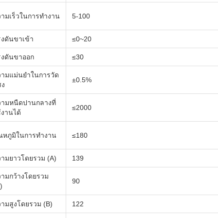
วามเร็วในการทำงาน
5-100
งดันขาเข้า
≤0~20
รงดันขาออก
≤30
วามแม่นยำในการวัด
±0.5%
สง
ามหนืดปานกลางที่
≤2000
้งานได้
ณหภูมิในการทำงาน
≤180
วามยาวโดยรวม (A)
139
วามกว้างโดยรวม
90
)
ามสูงโดยรวม (B)
122