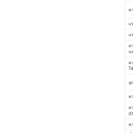
ค
แร
แ
ค
แ
คว
ใช
อุ
ค
ค
(D
คว