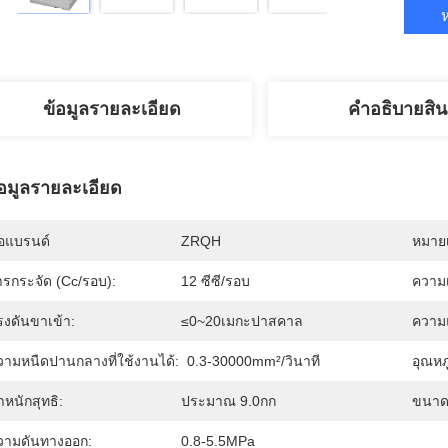
ห
ข้อมูลรายละเอียด
คําอธิบายสิน
้อมูลรายละเอียด
่อแบรนด์
ZRQH
หมายเ
ารกระจัด (Cc/รอบ):
12 ซีซี/รอบ
ความ
รงดันขาเข้า:
≤0~20เมกะปาสคาล
ความ
วามหนืดปานกลางที่ใช้งานได้:
0.3-30000mm²/วินาที
อุณหภ
ำหนักสุทธิ:
ประมาณ 9.0กก
ขนาดโ
วามดันทางออก:
0.8-5.5MPa