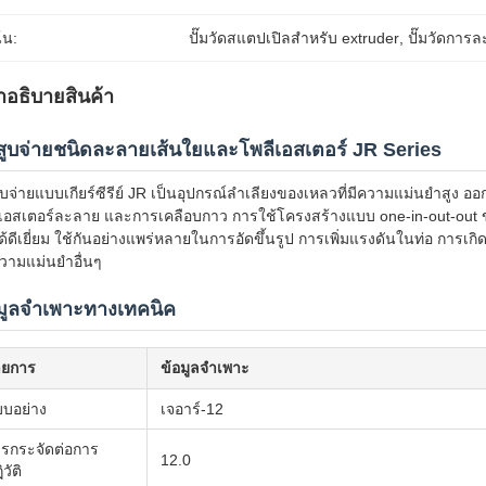
้น:
ปั๊มวัดสแตปเปิลสําหรับ extruder
, 
ปั๊มวัดการ
ําอธิบายสินค้า
มสูบจ่ายชนิดละลายเส้นใยและโพลีเอสเตอร์ JR Series
สูบจ่ายแบบเกียร์ซีรีย์ JR เป็นอุปกรณ์ลำเลียงของเหลวที่มีความแม่นยำสู
เอสเตอร์ละลาย และการเคลือบกาว การใช้โครงสร้างแบบ one-in-out-out 
ด้ดีเยี่ยม ใช้กันอย่างแพร่หลายในการอัดขึ้นรูป การเพิ่มแรงดันในท่อ ก
ีความแม่นยำอื่นๆ
มูลจำเพาะทางเทคนิค
ายการ
ข้อมูลจำเพาะ
บอย่าง
เจอาร์-12
รกระจัดต่อการ
12.0
วัติ