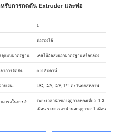
ําหรับการกดดัน Extruder และท่อ
1
ต่อรองได้
รจุแบบมาตรฐาน:
เคสไม้อัดส่งออกมาตรฐานหรือกล่อง
ลาการจัดส่ง:
5-8 สัปดาห์
จ่ายเงิน:
L/C, D/A, D/P, T/T ตะวันตกสหภาพ
ระยะเวลานำของฤดูกาลท่องเที่ยว: 1-3
ามารถในการจํา
เดือน ระยะเวลานำนอกฤดูกาล: 1 เดือน