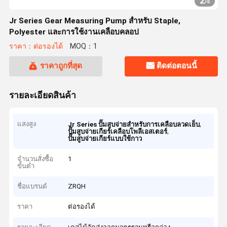
2
/
4
Jr Series Gear Measuring Pump สําหรับ Staple,
Polyester และการใช้งานเคลือบคลอป
ราคา：ต่อรองได้
MOQ：1
ราคาถูกที่สุด
ติดต่อตอนนี้
รายละเอียดสินค้า
แสงสูง
,
Jr Series ปั๊มสูบจ่ายสำหรับการเคลือบลวดเย็บ
,
ปั๊มสูบจ่ายเกียร์เคลือบโพลีเอสเตอร์
ปั๊มสูบจ่ายเกียร์แบบใช้กาว
จำนวนสั่งซื้อ
1
ขั้นต่ำ
ชื่อแบรนด์
ZRQH
ราคา
ต่อรองได้