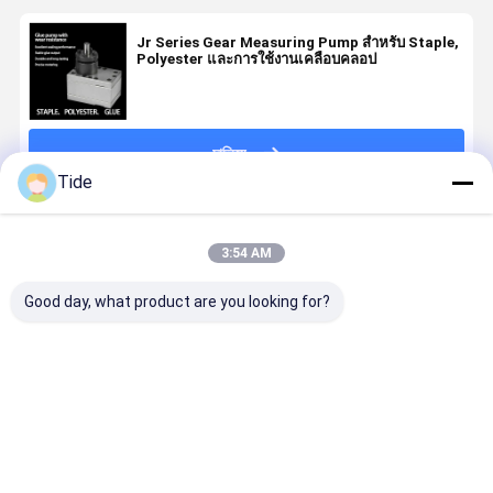
Jr Series Gear Measuring Pump สําหรับ Staple,
Polyester และการใช้งานเคลือบคลอป
চালিয়ে
Tide
แนะนำผลิตภัณฑ์
3:54 AM
Good day, what product are you looking for?
Jrg-2.4X2
1 Inlet 2
0.6-3.6cc/Rev
ปั๊มเกียร์กาว
2.4cc/Rev ปั๊ม
Outlets
เคมีไฟเบอร์ปั่น
Jrg สำหรับโ
วัดความแม่นยํา
Spinning
ปั๊มวัดแสง (หนึ่ง
เมอร์ความห
สูงของสารเคมี
Metering
ทางเข้าสอง
สูงละลายใน
ใยหมุน Gear
Pump สำหรับ
ทางออก)
ระบบจ่าย
ราคาดีที่สุด
ราคาดีที่สุด
ราคาดีที่สุด
ราคาดีที่ส
สัตว์เลี้ยง
ไฟเบอร์เคมี
ไนลอน
และระบบกา