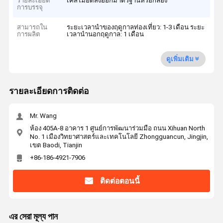
รายละเอียด
เคสไม้อัดส่งออกมาตรฐานหรือกล่อง
การบรรจุ
สามารถใน
ระยะเวลานำของฤดูกาลท่องเที่ยว: 1-3 เดือน ระยะ
การผลิต
เวลานำนอกฤดูกาล: 1 เดือน
ดูเพิ่มเติม
รายละเอียดการติดต่อ
Mr. Wang
ห้อง 405A-8 อาคาร 1 ศูนย์การพัฒนาร่วมมือ ถนน Xihuan North
No. 1 เมืองวิทยาศาสตร์และเทคโนโลยี Zhongguancun, Jingjin,
เขต Baodi, Tianjin
+86-186-4921-7906
ติดต่อตอนนี้
এর সেরা মূল্য পান