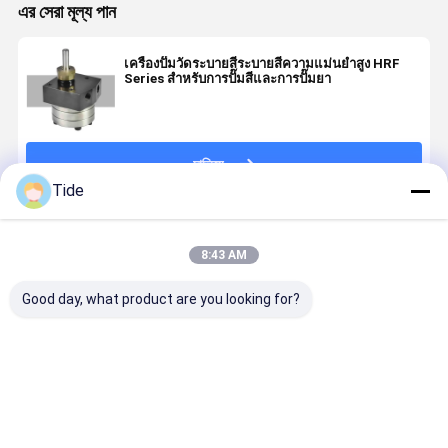
এর সেরা মূল্য পান
เครื่องปั๊มวัดระบายสีระบายสีความแม่นยําสูง HRF
Series สําหรับการปั๊มสีและการปั๊มยา
চালিয়ে
Tide
แนะนำผลิตภัณฑ์
8:43 AM
Good day, what product are you looking for?
ปั๊มวัดเกียร์
Jrgy Series 1-
Jrgy ซีรีส์ 12-
ปั๊มน้ํามันเกีย
ความแม่นยําสูง
Inlet 12-
Outlet Gear
12 ทางออก
สําหรับการปรับ
Outlet
Pump สําหรับ
ต่ําสําหรับส
น้ํามันโพลีพรอ
Precision
การปั่นน้ํามัน
การผลิตผงส
พีเลน / ไนลอน
Spinning
เส้นเคมี
เคมี
ราคาดีที่สุด
ราคาดีที่สุด
ราคาดีที่สุด
ราคาดีที่ส