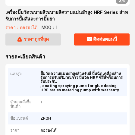
2
/
4
เครื่องปั๊มวัดระบายสีระบายสีความแม่นยําสูง HRF Series สําห
รับการปั๊มสีและการปั๊มยา
ราคา：ต่อรองได้
MOQ：1
ราคาถูกที่สุด
ติดต่อตอนนี้
รายละเอียดสินค้า
แสงสูง
ปั๊มวัดความแม่นยําสูงสําหรับสี ปั๊มฉีดเคลือบสําห
รับการปรับปริมาณกาว ปั๊มวัด HRF ซีรีส์พร้อมการ
รับประกัน
,
,
coating spraying pump for glue dosing
HRF series metering pump with warranty
จำนวนสั่งซื้อ
1
ขั้นต่ำ
ชื่อแบรนด์
ZRQH
ราคา
ต่อรองได้