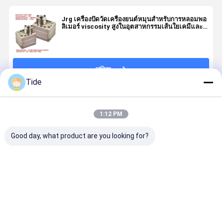
Jrg เครื่องปัดวัดเครื่องยนต์หมุนสําหรับการหลอมพอ
ลิเมอร์ viscosity สูงในอุตสาหกรรมเส้นใยเคมีและ
การเคลือบ
চালিয়ে
Tide
แนะนำผลิตภัณฑ์
1:12 PM
Good day, what product are you looking for?
Jrg-2.4X2
1 Inlet 2
0.6-3.6cc/Rev
ปั๊มเกียร์กาว
2.4cc/Rev ปั๊ม
Outlets
เคมีไฟเบอร์ปั่น
Jrg สำหรับโ
วัดความแม่นยํา
Spinning
ปั๊มวัดแสง (หนึ่ง
เมอร์ความห
สูงของสารเคมี
Metering
ทางเข้าสอง
สูงละลายใน
ใยหมุน Gear
Pump สำหรับ
ทางออก)
ระบบจ่าย
ราคาดีที่สุด
ราคาดีที่สุด
ราคาดีที่สุด
ราคาดีที่ส
สัตว์เลี้ยง
ไฟเบอร์เคมี
ไนลอน
และระบบกา