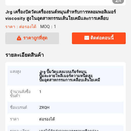
2
/
4
Jrg เครื่องปัดวัดเครื่องยนต์หมุนสําหรับการหลอมพอลิเมอร์
viscosity สูงในอุตสาหกรรมเส้นใยเคมีและการเคลือบ
ราคา：ต่อรองได้
MOQ：1
ราคาถูกที่สุด
ติดต่อตอนนี้
รายละเอียดสินค้า
แสงสูง
,
Jrg ปั๊มวัดแสงแบบเกียร์หมุน
,
ปั๊มละลายโพลีเมอร์ความหนืดสูง
ปั๊มอุตสาหกรรมการเคลือบเส้นใยเคมี
จำนวนสั่งซื้อ
1
ขั้นต่ำ
ชื่อแบรนด์
ZRQH
ราคา
ต่อรองได้