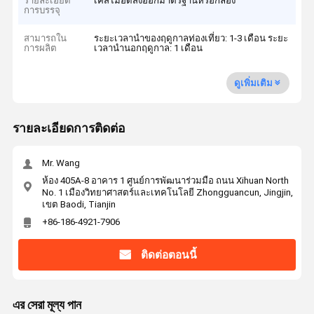
รายละเอียด
เคสไม้อัดส่งออกมาตรฐานหรือกล่อง
การบรรจุ
สามารถใน
ระยะเวลานำของฤดูกาลท่องเที่ยว: 1-3 เดือน ระยะ
การผลิต
เวลานำนอกฤดูกาล: 1 เดือน
ดูเพิ่มเติม
รายละเอียดการติดต่อ
Mr. Wang
ห้อง 405A-8 อาคาร 1 ศูนย์การพัฒนาร่วมมือ ถนน Xihuan North
No. 1 เมืองวิทยาศาสตร์และเทคโนโลยี Zhongguancun, Jingjin,
เขต Baodi, Tianjin
+86-186-4921-7906
ติดต่อตอนนี้
এর সেরা মূল্য পান