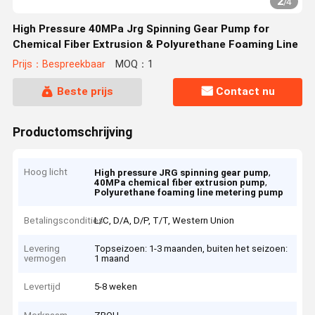
2
/
4
High Pressure 40MPa Jrg Spinning Gear Pump for
Chemical Fiber Extrusion & Polyurethane Foaming Line
Prijs：Bespreekbaar
MOQ：1
Beste prijs
Contact nu
Productomschrijving
Hoog licht
,
High pressure JRG spinning gear pump
,
40MPa chemical fiber extrusion pump
Polyurethane foaming line metering pump
Betalingscondities
L/C, D/A, D/P, T/T, Western Union
Levering
Topseizoen: 1-3 maanden, buiten het seizoen:
vermogen
1 maand
Levertijd
5-8 weken