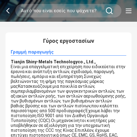
2
/
0
Γύρος εργοστασίων
Γραμμή παραγωγής
Tianjin Shiny-Metals Technologyco., Ltd.,
Είναι μια επαγγελματική επιχείρηση που ειδικεύεται στην
έρευνα και ανάπτυξη αντλιών, σχεδιασμό, παραγωγή,
πωλήσεις, εμπόριο και εξυπηρέτηση.Συνεχώς
βελτιώνοντας τη φήμη της παγκόσμιας μάρκας
μαςΚατασκευάζουμε μια ποικιλία αντλιών,
συμπεριλαμβανομένων των φυγοκεντρικών αντλιών, των
αξιακών αντλιών ροής, των αντλιών αεριωθούμενης ροής,
των βυθισμένων αντλιών, των βυθισμένων αντλιών
βαθιάς βρύσης και των αντλιών πισίνων,που καλύπτει
περισσότερες από 500 προδιαγραφέςΈχουμε λάβει την
πιστοποίηση ISO 9001 από τον Διεθνή Οργανισμό
Τυποποίησης (CQC).Οι μηχανοκίνητοι κινητήρες μας
υποβλήθηκαν σε αξιολόγηση για την υποχρεωτική
πιστοποίηση της CCC της Κίνας.Επιπλέον, έχουμε
επιτύχει πιστοποιητικά όπως CE, EMC, GS, RoHS, EAC,