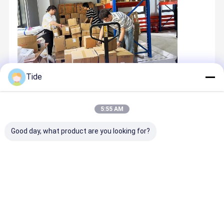
Tide
5:55 AM
Good day, what product are you looking for?
. Βρίσκεται στο Tianjin, Κίνα, Tianjin Shiny-Metals
Technologyco., Ltd είναι μια επαγγελματική εταιρεία που
ειδικεύεται στην έρευνα και ανάπτυξη, σχεδιασμό, παραγωγή,
Αρχική
Προϊόντα
Σχετικά Με
Γύρος
πωλήσεις, εμπόριο,Υπηρεσία αντλιώνΤα προϊόντα μας
εξάγονται σε περισσότερες από 40 χώρες και περιοχές,
Σελίδα
Εμάς
Εργοστασίων
συνεχώς οικοδομώντας την παγκόσμια φήμη της μάρκας
μας.αντλίες αεριωθούμενων, βυθισμένες αντλίες, βυθισμένες
αντλίες βαθιάς βρύσης και αντλίες πισίνων, με πάνω από 500