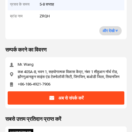
प्रसव के समय
5-8 सप्ताह
ब्रांड नाम
ZRQH
और देखो
सम्पर्क करने का विवरण
Mr. Wang
कक्ष 405A-8, भवन 1, सहयोगात्मक विकास केंद्र, नंबर 1 शीहुआन नॉर्थ रोड,
झोंगगुआनकुन साइंस एंड टेक्नोलॉजी सिटी, जिंगजिन, बाओडी जिला, तियानजिन
+86-186-4921-7906
अब से संपर्क करें
सबसे उत्तम प्रतिदान प्राप्त करें