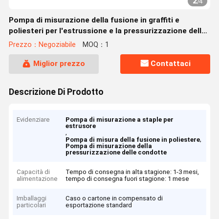
2
/
4
Pompa di misurazione della fusione in graffiti e
poliesteri per l'estrussione e la pressurizzazione delle
tubazioni
Prezzo：Negoziabile
MOQ：1
Miglior prezzo
Contattaci
Descrizione Di Prodotto
Evidenziare
Pompa di misurazione a staple per
estrusore
,
,
Pompa di misura della fusione in poliestere
Pompa di misurazione della
pressurizzazione delle condotte
Capacità di
Tempo di consegna in alta stagione: 1-3 mesi,
alimentazione
tempo di consegna fuori stagione: 1 mese
Imballaggi
Caso o cartone in compensato di
particolari
esportazione standard