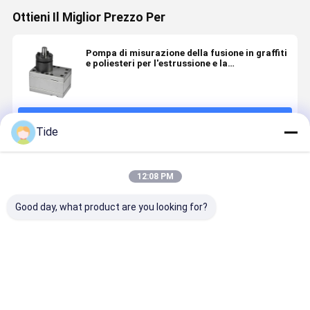
Ottieni Il Miglior Prezzo Per
Pompa di misurazione della fusione in graffiti
e poliesteri per l'estrussione e la
pressurizzazione delle tubazioni
Continua
Tide
Prodotti Raccomandati
12:08 PM
Good day, what product are you looking for?
Pompa di
Pompa
Pompa
Pompa per
misurazione
dosatrice a
dosatrice a
filatura in
per
ingranaggi
ingranaggi
fibra di fi
ingranaggi di
per colla serie
per filatura di
serie Jrg (