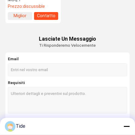
pompa centrifughe a
Prezzo:
discussible
bilanciamento autonomo
a più fasi
Miglior
Contatto
prezzo
Lasciate Un Messaggio
Ti Risponderemo Velocemente
Email
Requisiti
Tide
Continua