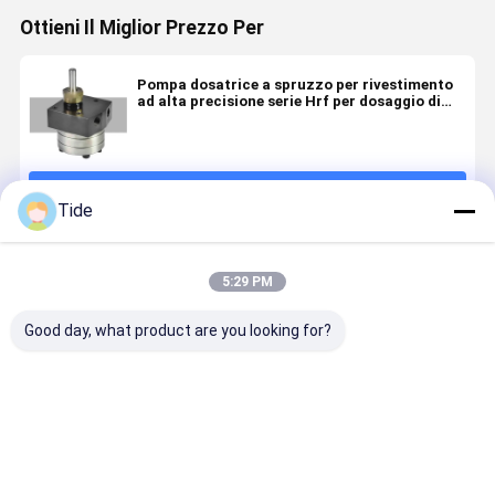
Ottieni Il Miglior Prezzo Per
Pompa dosatrice a spruzzo per rivestimento
ad alta precisione serie Hrf per dosaggio di
vernice e colla
Continua
Tide
Prodotti Raccomandati
5:29 PM
Good day, what product are you looking for?
Jrg-2.4X2
1 Inlet 2
0.6-3.6cc/Rev
Jrg Glue G
2.4cc/Rev
Outlets
Chemical
Pump for
High
Spinning
Fiber
High
Precision
Metering
Spinning
Viscosity