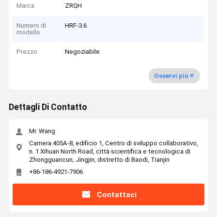
Marca
ZRQH
Numero di
HRF-3.6
modello
Prezzo
Negoziabile
Osservi più
Dettagli Di Contatto
Mr. Wang
Camera 405A-8, edificio 1, Centro di sviluppo collaborativo,
n. 1 Xihuan North Road, città scientifica e tecnologica di
Zhongguancun, Jingjin, distretto di Baodi, Tianjin
+86-186-4921-7906
Contattaci