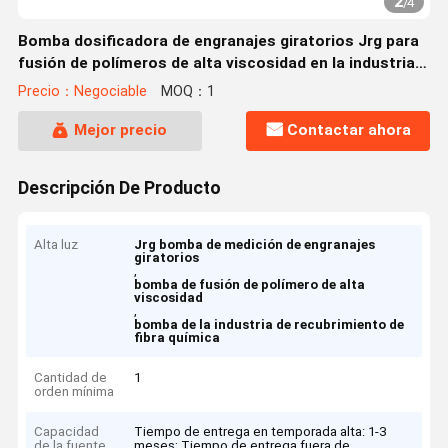
2
/
4
Bomba dosificadora de engranajes giratorios Jrg para
fusión de polímeros de alta viscosidad en la industria
de recubrimientos y fibras químicas
Precio：Negociable
MOQ：1
Mejor precio
Contactar ahora
Descripción De Producto
Alta luz
Jrg bomba de medición de engranajes
giratorios
,
bomba de fusión de polímero de alta
viscosidad
,
bomba de la industria de recubrimiento de
fibra química
Cantidad de
1
orden mínima
Capacidad
Tiempo de entrega en temporada alta: 1-3
de la fuente
meses; Tiempo de entrega fuera de