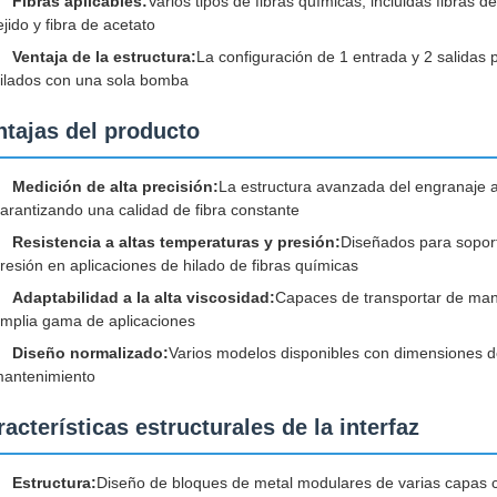
Fibras aplicables:
Varios tipos de fibras químicas, incluidas fibras d
ejido y fibra de acetato
Ventaja de la estructura:
La configuración de 1 entrada y 2 salidas 
ilados con una sola bomba
ntajas del producto
Medición de alta precisión:
La estructura avanzada del engranaje ase
arantizando una calidad de fibra constante
Resistencia a altas temperaturas y presión:
Diseñados para soport
resión en aplicaciones de hilado de fibras químicas
Adaptabilidad a la alta viscosidad:
Capaces de transportar de maner
mplia gama de aplicaciones
Diseño normalizado:
Varios modelos disponibles con dimensiones de
antenimiento
acterísticas estructurales de la interfaz
Estructura:
Diseño de bloques de metal modulares de varias capas co