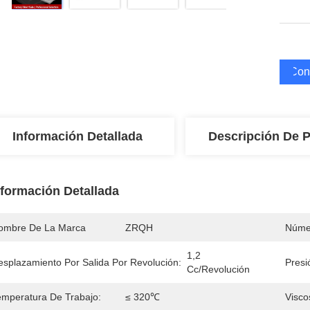
Cons
Información Detallada
Descripción De 
nformación Detallada
ombre De La Marca
ZRQH
Núme
1,2 
esplazamiento Por Salida Por Revolución:
Presi
Cc/revolución
emperatura De Trabajo:
≤ 320℃
Visco