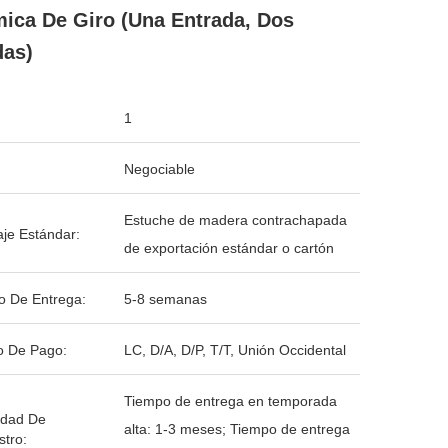
ica De Giro (una Entrada, Dos
das)
1
Negociable
Estuche de madera contrachapada
je Estándar:
de exportación estándar o cartón
o De Entrega:
5-8 semanas
o De Pago:
LC, D/A, D/P, T/T, Unión Occidental
Tiempo de entrega en temporada
idad De
alta: 1-3 meses; Tiempo de entrega
stro: