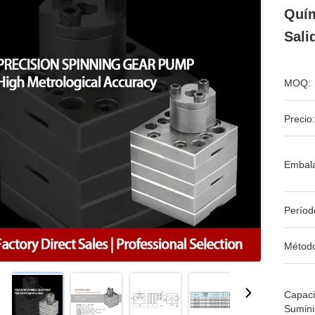
Quím
Sali
MOQ:
Precio:
Embala
Períod
Métod
Capac
Sumini