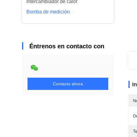
Intercambiador de calor
Bomba de medición
Éntrenos en contacto con
Contacto ahora
I
N
D
T