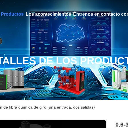
Productos
Los acontecimientos
Éntrenos en contacto co
TALLES DE LOS PRODUC
de fibra química de giro (una entrada, dos salidas)
0.6-