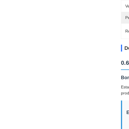
V
P
Re
D
0.
Bom
Esta
prod
E