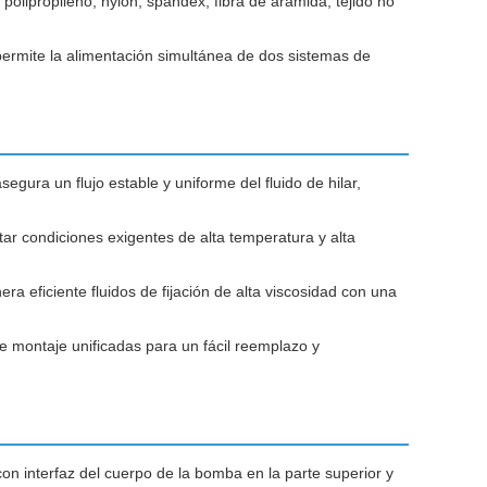
e polipropileno, nylon, spandex, fibra de aramida, tejido no
permite la alimentación simultánea de dos sistemas de
gura un flujo estable y uniforme del fluido de hilar,
ar condiciones exigentes de alta temperatura y alta
a eficiente fluidos de fijación de alta viscosidad con una
 montaje unificadas para un fácil reemplazo y
n interfaz del cuerpo de la bomba en la parte superior y