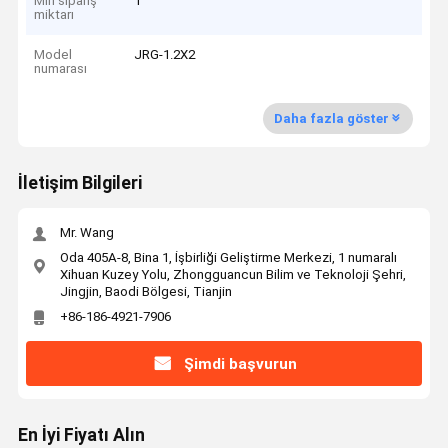
Min sipariş
1
miktarı
Model
JRG-1.2X2
numarası
Daha fazla göster
İletişim Bilgileri
Mr. Wang
Oda 405A-8, Bina 1, İşbirliği Geliştirme Merkezi, 1 numaralı
Xihuan Kuzey Yolu, Zhongguancun Bilim ve Teknoloji Şehri,
Jingjin, Baodi Bölgesi, Tianjin
+86-186-4921-7906
Şimdi başvurun
En İyi Fiyatı Alın