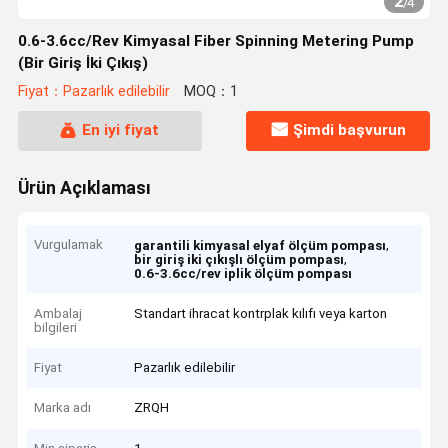
2
/
4
0.6-3.6cc/Rev Kimyasal Fiber Spinning Metering Pump
(Bir Giriş İki Çıkış)
Fiyat：Pazarlık edilebilir
MOQ：1
En iyi fiyat
Şimdi başvurun
Ürün Açıklaması
Vurgulamak
,
garantili kimyasal elyaf ölçüm pompası
,
bir giriş iki çıkışlı ölçüm pompası
0.6-3.6cc/rev iplik ölçüm pompası
Ambalaj
Standart ihracat kontrplak kılıfı veya karton
bilgileri
Fiyat
Pazarlık edilebilir
Marka adı
ZRQH