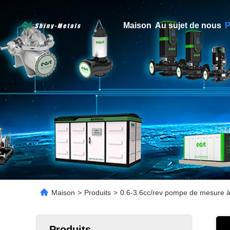
Maison
Au sujet de nous
P
Maison
>
Produits
>
0.6-3.6cc/rev pompe de mesure à r
Produits