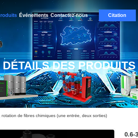
roduits
Événements
Contactez-nous
Citation
DÉTAILS DES PRODUITS
otation de fibres chimiques (une entrée, deux sorties)
0.6-