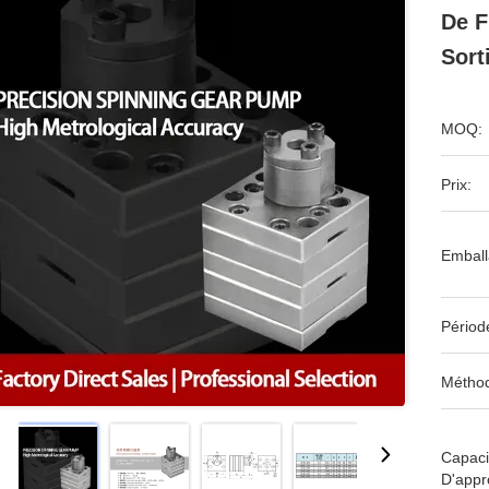
De F
Sort
MOQ:
Prix:
Emball
Périod
Méthod
Capaci
D'appr