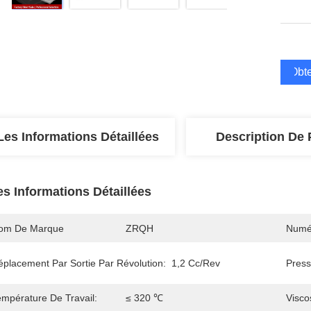
Obte
Les Informations Détaillées
Description De 
es Informations Détaillées
om De Marque
ZRQH
Numé
éplacement Par Sortie Par Révolution:
1,2 Cc/Rev
Press
empérature De Travail:
≤ 320 ℃
Visco