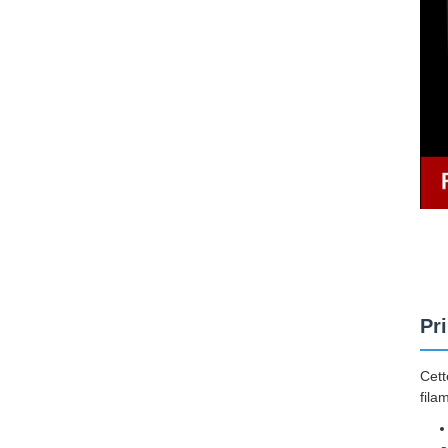
Pr
Cett
fila