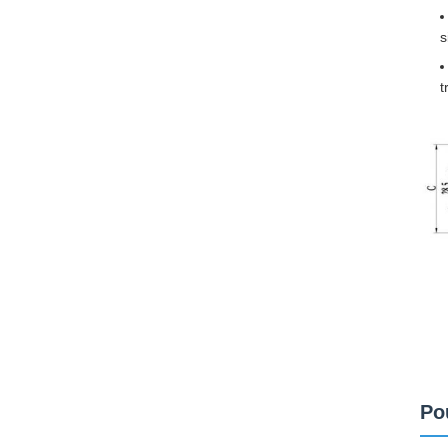
s
t
Po