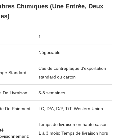
ibres Chimiques (une Entrée, Deux
ies)
1
Négociable
Cas de contreplaqué d'exportation
age Standard:
standard ou carton
e De Livraison:
5-8 semaines
e De Paiement:
LC, D/A, D/P, T/T, Western Union
Temps de livraison en haute saison:
té
1 à 3 mois; Temps de livraison hors
ovisionnement: