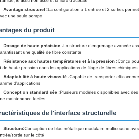
ramide, le tissu non tissé et la fibre d'acétate
Avantage structurel :
La configuration à 1 entrée et 2 sorties perm
vec une seule pompe
antages du produit
Dosage de haute précision :
La structure d'engrenage avancée assur
arantissant une qualité de fibre constante
Résistance aux hautes températures et à la pression :
Conçu pour
t de haute pression dans les applications de filage de fibres chimiques
Adaptabilité à haute viscosité :
Capable de transporter efficacement
amme d'applications
Conception standardisée :
Plusieurs modèles disponibles avec de
ne maintenance faciles
actéristiques de l'interface structurelle
Structure:
Conception de bloc métallique modulaire multicouche avec
ntrée/sortie sur le côté