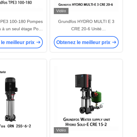
Vidéo
TPE3 100-180 Pompes
Grundfos HYDRO MULTI E 3
s à un seul étage Pour
CRE 20-6 Unité
ge La climatisation Le
d'approvisionnement en eau
le meilleur prix
Obtenez le meilleur prix
t de l'eau de mer Le
Unité de propulsion pour le
nt de l'eau potable
transfert d'eau propre et une
pression maximale de 25 bar
Vidéo