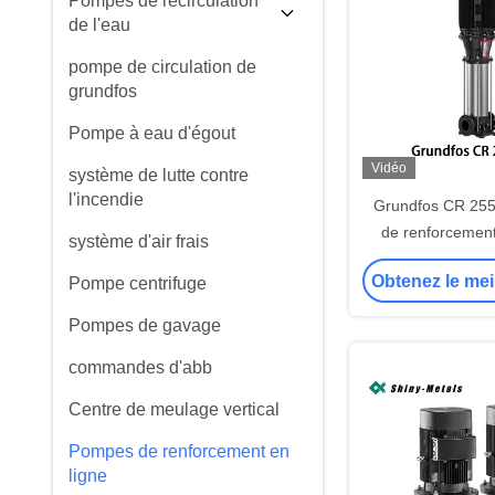
Pompes de recirculation
de l'eau
pompe de circulation de
grundfos
Pompe à eau d'égout
Vidéo
système de lutte contre
l'incendie
Grundfos CR 25
de renforcement
système d'air frais
ligne verticale à p
Obtenez le mei
Pompe centrifuge
OD
Pompes de gavage
commandes d'abb
Centre de meulage vertical
Pompes de renforcement en
ligne