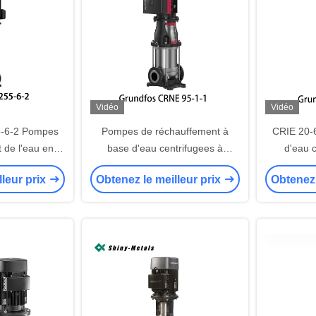
Vidéo
Vidéo
5-6-2 Pompes
Pompes de réchauffement à
CRIE 20-
 de l'eau en
base d'eau centrifugees à
d'eau c
lusieurs étages
plusieurs étages verticales
lleur prix
Obtenez le meilleur prix
Obtenez 
M