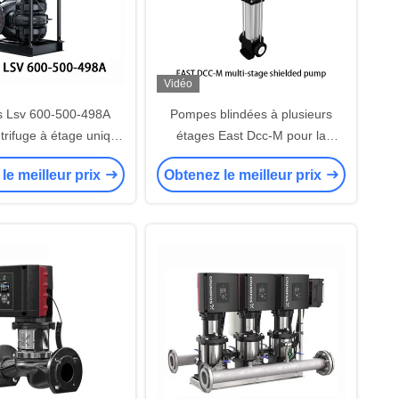
Vidéo
s Lsv 600-500-498A
Pompes blindées à plusieurs
rifuge à étage unique
étages East Dcc-M pour la
ssalement de l'eau de
pressurisation de bâtiments de
le meilleur prix
Obtenez le meilleur prix
e traitement de l'eau
grande hauteur
potable