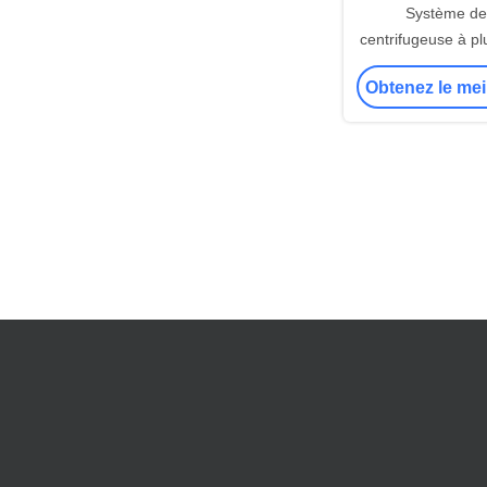
Système d
centrifugeuse à pl
verticale en aci
Obtenez le mei
Grundfos Crne