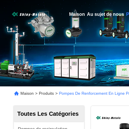
Maison
Au sujet de nous
P
Maison
>
Produits
>
Pompes De Renforcement En Ligne Pr
Toutes Les Catégories