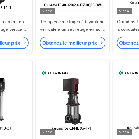
Vidéo
Vidéo
orcement en
Pompes centrifuges à tuyauterie
Grundfos 
fuge verticale
verticale à un seul étage en acier
à conduite
RIF 15-1
inoxydable
le chauffa
lleur prix
Obtenez le meilleur prix
Obtenez 
dessalemen
traiteme
Vidéo
Vidéo