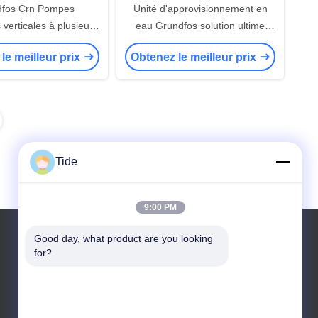
dfos Crn Pompes
Unité d'approvisionnement en
 verticales à plusieurs
eau Grundfos solution ultime
s Air conditionné
pour la pressurisation de l'eau
le meilleur prix
Obtenez le meilleur prix
 Chauffage industriel
résidentielle municipale
Tide
9:00 PM
Good day, what product are you looking 
for?