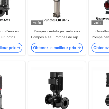
Vidéo
Vidéo
on d'eau en
Pompes centrifuges verticales
Grundfo
e Grundfos Tpd
Pompes à eau Pompes de rappel
Pompe cent
0/4
Grundfos CRI 20-17
pour le de
lleur prix
Obtenez le meilleur prix
Obtenez 
mer et l