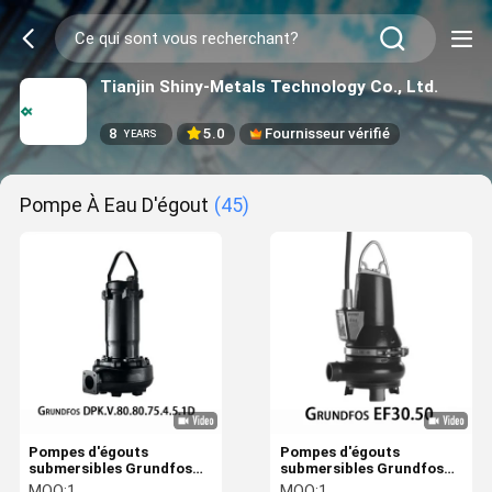
Tianjin Shiny-Metals Technology Co., Ltd.
8
5.0
Fournisseur vérifié
YEARS
Pompe À Eau D'égout
(45)
Pompes d'égouts
Pompes d'égouts
submersibles Grundfos
submersibles Grundfos
Dpk Non obstruant
Ef30.50 Pas obstruant les
MOQ:
1
MOQ:
1