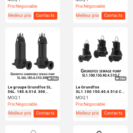
inondation eau de pluie
eaux de pluie et les eaux
Prix:
Négociable
Prix:
Négociable
Transfert d'eau sale
de pluie
Pompes d'égouts
Meilleur prix
Contacts
Meilleur prix
Contacts
submersibles
Le groupe Grundfos SL.
Le Grundfos
56L. 185.6.51d. 300
SL1.100.150.40.4.51d.C
Pompe submersible pour
pompe à eaux usées
MOQ:
1
MOQ:
1
le traitement et le rejet
appliquée aux déchets
Prix:
Négociable
Prix:
Négociable
des eaux usées
industriels transport
d'eau usée contrôle des
Meilleur prix
Contacts
Meilleur prix
Contacts
inondations et drainage
traitement des eaux
usées