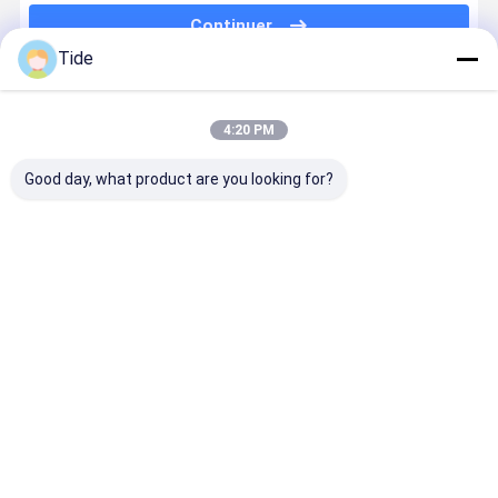
Continuer
Centre de meulage vertical
Tide
Pompes de renforcement en ligne
Nos Catégories
Échangeur de chaleur à plaque
4:20 PM
Échangeur de chaleur
Good day, what product are you looking for?
Pompe à dossier
Pompes de
pompe de
Pompe à eau
système d
recirculation
circulation de
d'égout
lutte cont
de l'eau
grundfos
l'incendie
Aperçu
Au sujet de
Contactez-
Desktop
nous
nous
Site
Plan du
Politique en matière de protection de
site
la vie privée