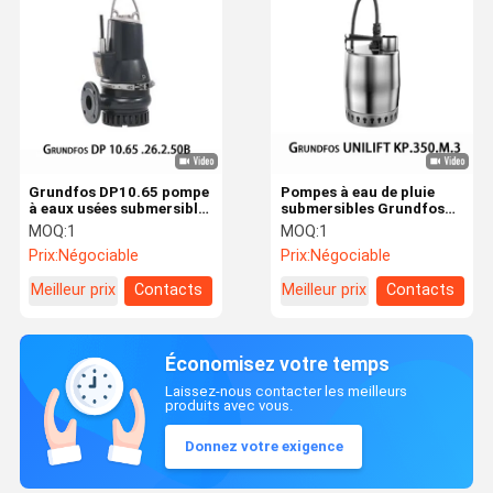
Grundfos DP10.65 pompe
Pompes à eau de pluie
à eaux usées submersible
submersibles Grundfos
non obstruante pompe à
Grande capacité Unilift
MOQ:
1
MOQ:
1
eaux usées submersible
Kp. 350.
Prix:
Négociable
Prix:
Négociable
Meilleur prix
Contacts
Meilleur prix
Contacts
Économisez votre temps
Laissez-nous contacter les meilleurs
produits avec vous.
Donnez votre exigence