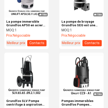
La pompe immersible
La pompe de broyage
Grundfos AP50 en acier
Grundfos SEG est une
inoxydable est adaptée au
pompe centrifugeuse à un
MOQ:
1
MOQ:
1
pompage des eaux de
seul étage pour le
Prix:
Négociable
Prix:
Négociable
surface et des eaux
traitement des eaux
souterraines
usées.
Meilleur prix
Contacts
Meilleur prix
Contacts
Aperçu
Produits
A Propos De
Visite
Nous
D'usine
Grundfos SLV Pompe
Pompes immersibles
centrifuge à aspiration
Grundfos Pompes