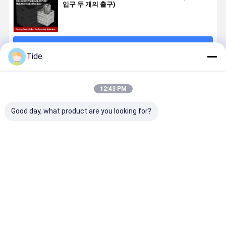
입구 두 개의 출구)
계속하다
Tide
추천된 제품
12:43 PM
Good day, what product are you looking for?
Jrg-2.4X2
1 입구 2 출구
Jrg 고위
화학 섬유 
2.4cc/Rev 고
반사 측정 펌프
viskosity 폴리
및 폴리우레
정밀 화학 섬유
애완 동물 나일
머 녹기 화학 섬
폼링 라인을
회전 기어 측정
론 필라멘트 반
유 & 접착제 복
한 고압 40
펌프
사를 위해
용 시스템
Jrg 회전 
최고의 가격
최고의 가격
최고의 가격
최고의 가
펌프