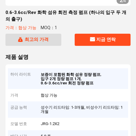
2
/
4
0.6-3.6cc/Rev 화학 섬유 회전 측정 펌프 (하나의 입구 두 개
의 출구)
가격：협상 가능
MOQ：1
최고의 가격
지금 연락
제품 설명
하이 라이트
,
보증이 포함된 화학 섬유 정량 펌프
,
입구 2개 정량 펌프 1개
0.6-3.6cc/rev 회전 정량 펌프
가격
협상 가능
공급 능력
성수기 리드타임: 1-3개월, 비성수기 리드타임: 1
개월
모델 번호
JRG-1.2X2