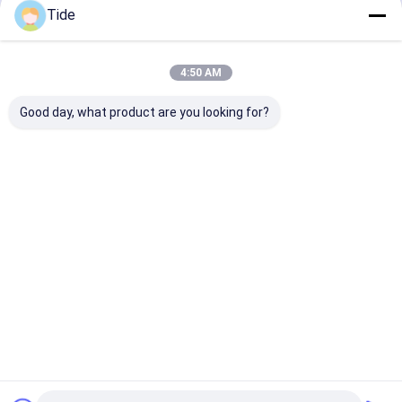
수직 밀링 센터
Tide
계속하다
직선 부스터 펌프
4:50 AM
판 열교환 장치
우리의 카테고리
Good day, what product are you looking for?
열교환 기
계량 펌프
물 회전 펌프
그룬트포스 순
오수 펌프
선박 소방 
환 펌프
Desktop Site
홈
사이트맵
연락처
사이트맵
개인 정보 정책
품질
물 회전 펌프
중국 공장.Copyright © 2026 Tianjin Shiny-Metals