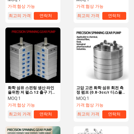
프
가격:
협상 가능
가격:
협상 가능
최고의 가격
연락처
최고의 가격
연락처
화학 섬유 스핀링 생산 라인
고압 고온 화학 섬유 회전 측
을위한 저 펄스 12 출구 기어
정 펌프 (0.8-3cc/r 디스플로
오일 펌프
먼트)
MOQ:
1
MOQ:
1
가격:
협상 가능
가격:
협상 가능
최고의 가격
연락처
최고의 가격
연락처