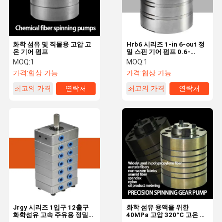
화학 섬유 및 직물용 고압 고
Hrb6 시리즈 1-in 6-out 정
온 기어 펌프
밀 스핀 기어 펌프 0.6-
6.5cc/Rev 화학 섬유 스핀
MOQ:
1
MOQ:
1
가격:
협상 가능
가격:
협상 가능
최고의 가격
연락처
최고의 가격
연락처
홈
제품 소개
회사 소개
공장 투어
Jrgy 시리즈 1입구 12출구
화학 섬유 용액을 위한
화학섬유 고속 주유용 정밀
40MPa 고압 320°C 고온 회