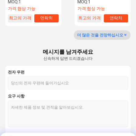
스피닝 기어 펌프
전용 펌프
MOQ:
1
MOQ:
1
가격:
협상 가능
가격:
협상 가능
최고의 가격
연락처
최고의 가격
연락처
품질 관리
연락처
견적 요청
더 많은 것을 전망하십시오
물 회전 펌프
그룬트포스 순환 펌프
메시지를 남겨주세요
신속하게 답변 드리겠습니다
오수 펌프
전자 우편
선박 소방 설비
신선한 공기 시스템
요구 사항
원심 펌프
부스터 펌프
양털의 최하등급 드라이브