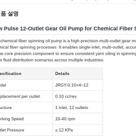
품 설명
 Pulse 12-Outlet Gear Oil Pump for Chemical Fiber 
chemical fiber spinning oil pump is a high-precision multi-outlet gear m
ical fiber spinning processes. It enables single-inlet, multi-outlet, accu
he core precision component to ensure consistent yarn oiling in spinni
o fluid distribution scenarios across multiple industries.
ecification
Details
del
JRGY-0.10×4~12
splacement per outlet
0.10 cc/rev
ructure
1 inlet, 12 outlets
rking Speed
10-40 rpm
tlet Pressure
≤ 12 KPa