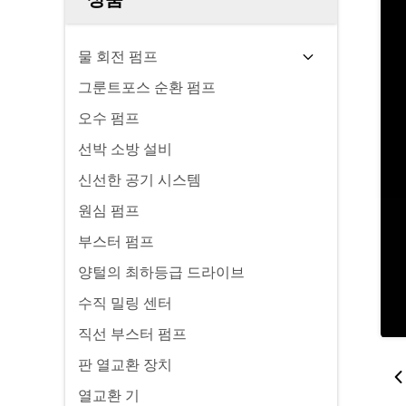
물 회전 펌프
그룬트포스 순환 펌프
오수 펌프
선박 소방 설비
신선한 공기 시스템
원심 펌프
부스터 펌프
양털의 최하등급 드라이브
수직 밀링 센터
직선 부스터 펌프
판 열교환 장치
열교환 기