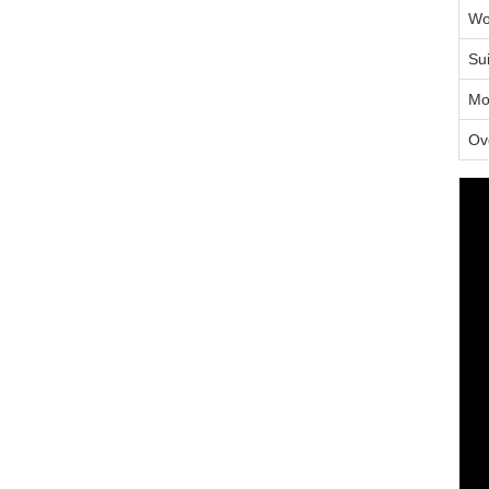
Wo
Sui
Mo
Ov