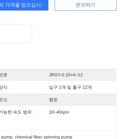
의 가격을 얻으십시오
문의하기
번호
JRGY-0.10×4~12
양식:
입구 1개 및 출구 12개
온도:
평온
가능한 속도 범위:
10~40rpm
g pump
, 
chemical fiber spinning pump