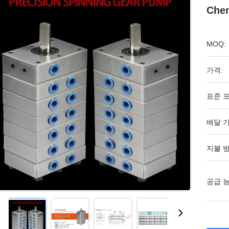
Chem
MOQ:
가격:
표준 포
배달 기
지불 방
공급 능