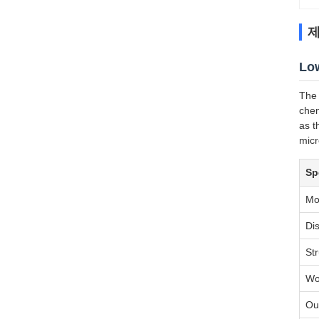
제
Low
The 
chem
as t
micr
Sp
Mo
Di
St
Wo
Ou