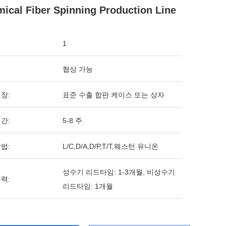
ical Fiber Spinning Production Line
1
협상 가능
장:
표준 수출 합판 케이스 또는 상자
간:
5-8 주
법:
L/C,D/A,D/P,T/T,웨스턴 유니온
성수기 리드타임: 1-3개월, 비성수기
력:
리드타임: 1개월