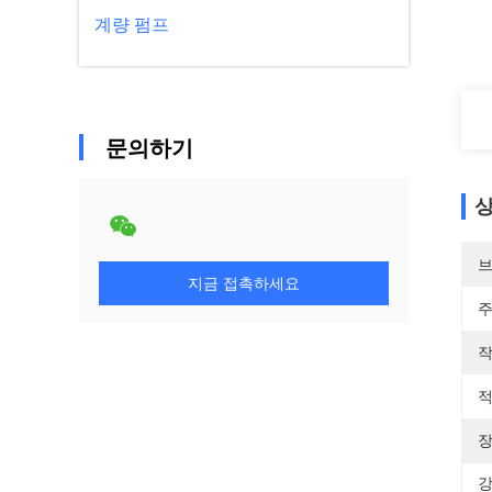
계량 펌프
문의하기
상
브
지금 접촉하세요
주
작
적
장
강