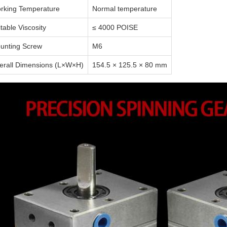
rking Temperature
Normal temperature
table Viscosity
≤ 4000 POISE
unting Screw
M6
erall Dimensions (L×W×H)
154.5 × 125.5 × 80 mm