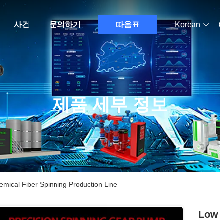
사건
문의하기
따옴표
Korean
제품 세부 정보
emical Fiber Spinning Production Line
Low 