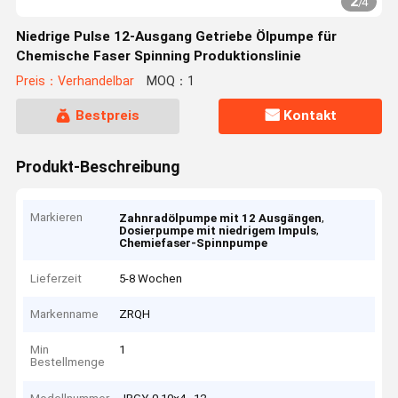
2
/
4
Niedrige Pulse 12-Ausgang Getriebe Ölpumpe für
Chemische Faser Spinning Produktionslinie
Preis：Verhandelbar
MOQ：1
Bestpreis
Kontakt
Produkt-Beschreibung
Markieren
,
Zahnradölpumpe mit 12 Ausgängen
,
Dosierpumpe mit niedrigem Impuls
Chemiefaser-Spinnpumpe
Lieferzeit
5-8 Wochen
Markenname
ZRQH
Min
1
Bestellmenge