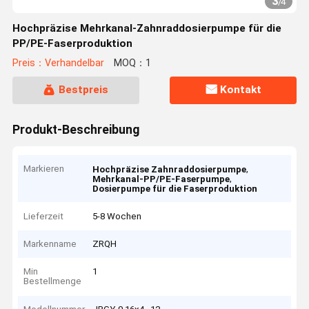
3
/
4
Hochpräzise Mehrkanal-Zahnraddosierpumpe für die
PP/PE-Faserproduktion
Preis：Verhandelbar
MOQ：1
Bestpreis
Kontakt
Produkt-Beschreibung
Markieren
,
Hochpräzise Zahnraddosierpumpe
,
Mehrkanal-PP/PE-Faserpumpe
Dosierpumpe für die Faserproduktion
Lieferzeit
5-8 Wochen
Markenname
ZRQH
Min
1
Bestellmenge