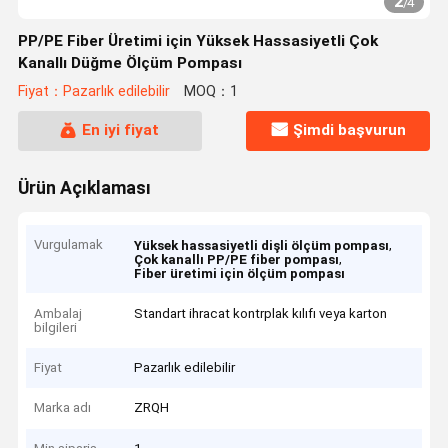
2
/
4
PP/PE Fiber Üretimi için Yüksek Hassasiyetli Çok
Kanallı Düğme Ölçüm Pompası
Fiyat：Pazarlık edilebilir
MOQ：1
En iyi fiyat
Şimdi başvurun
Ürün Açıklaması
Vurgulamak
,
Yüksek hassasiyetli dişli ölçüm pompası
,
Çok kanallı PP/PE fiber pompası
Fiber üretimi için ölçüm pompası
Ambalaj
Standart ihracat kontrplak kılıfı veya karton
bilgileri
Fiyat
Pazarlık edilebilir
Marka adı
ZRQH