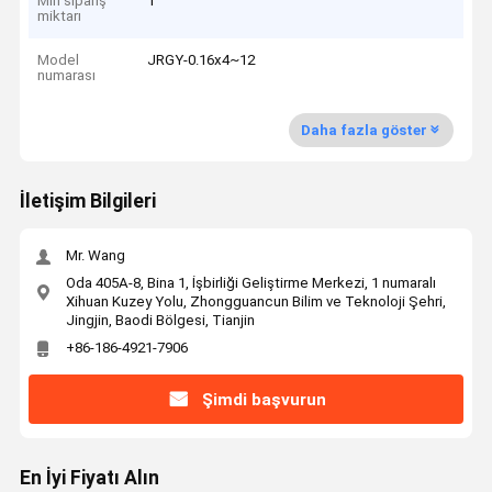
Min sipariş
1
miktarı
Model
JRGY-0.16x4~12
numarası
Daha fazla göster
İletişim Bilgileri
Mr. Wang
Oda 405A-8, Bina 1, İşbirliği Geliştirme Merkezi, 1 numaralı
Xihuan Kuzey Yolu, Zhongguancun Bilim ve Teknoloji Şehri,
Jingjin, Baodi Bölgesi, Tianjin
+86-186-4921-7906
Şimdi başvurun
En İyi Fiyatı Alın