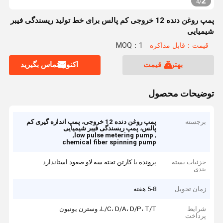
2
4
/
پمپ روغن دنده 12 خروجی کم پالس برای خط تولید ریسندگی فیبر
شیمیایی
قیمت：قابل مذاکره
MOQ：1
بهترین قیمت
اکنون تماس بگیرید
توضیحات محصول
برجسته
پمپ روغن دنده 12 خروجی، پمپ اندازه گیری کم
پالس، پمپ ریسندگی فیبر شیمیایی
,
,
low pulse metering pump
chemical fiber spinning pump
جزئیات بسته
پرونده یا کارتن تخته سه لاو صعود استاندارد
بندی
زمان تحویل
5-8 هفته
شرایط
L/C، D/A، D/P، T/T، وسترن یونیون
پرداخت