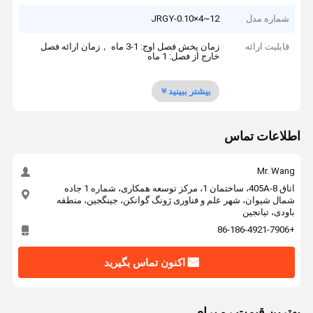
شماره مدل
JRGY-0.10×4~12
قابلیت ارائه
زمان پخش فصل اوج: 1-3 ماه ，زمان ارائه فصل
خارج از فصل: 1 ماه
بیشتر ببینید
اطلاعات تماس
Mr. Wang
اتاق 405A-8، ساختمان 1، مرکز توسعه همکاری، شماره 1 جاده
شمال شیوان، شهر علم و فناوری ژونگ گوانکن، جینگجین، منطقه
باودی، تیانجین
+86-186-4921-7906
اکنون تماس بگیرید
بهترين قيمت رو براي