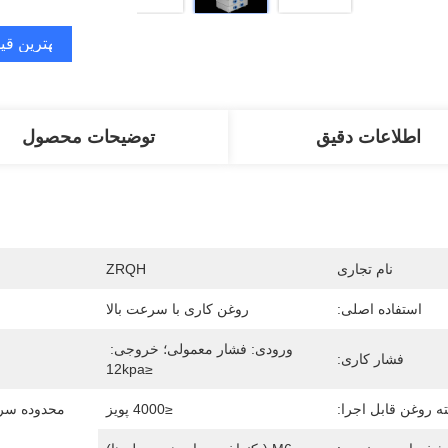
بهترین قی
اطلاعات دقیق
توضیحات محصول
نام تجاری
ZRQH
استفاده اصلی:
روغن کاری با سرعت بالا
ورودی: فشار معمولی؛ خروجی: 
فشار کاری:
≤12kpa
ه روغن قابل اجرا:
≤4000 پویز
محدوده سرع