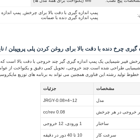
شخصات پیچ نصب:
M6 (یکنواخت برای همه مدل ها)
پمپ اندازه گیری با دقت بالا برای چرخش
, 
پمپ اندازه 
:
پمپ اندازه گیری دنده با ضمانت
 گیری چرخ دنده با دقت بالا برای روغن کردن پلی پروپیلن / نا
ش فیبر شیمیایی یک پمپ اندازه گیری گیر چند خروجی با دقت بالا است که ب
میایی طراحی شده است.چند خروجی، تحویل کمی دقیق و یکنواخت از عوامل 
خطوط تولید رشته.این فناوری همچنین می تواند به برنامه های توزیع مایکروس
مشخصات
جزئیات
مدل
JRGY-0.08×4~12
ر خروجی در هر چرخش
0.08 cc/rev
ساختار
1 ورودی، 12 خروجی
سرعت کار
10 تا 40 دور در دقیقه