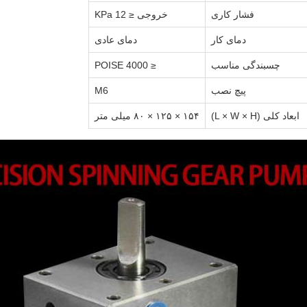
فشار کاری
خروجی ≤ 12 KPa
دمای کار
دمای عادی
چسبندگی مناسب
≤ 4000 POISE
پیچ نصب
M6
ابعاد کلی (L × W × H)
۱۵۴ × ۱۲۵ × ۸۰ میلی متر