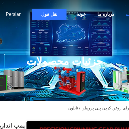
ت
درباره ما
خونه
نقل قول
Persian
جزئیات محصولات
رای روغن کردن پلی پروپیلن / نایلون
پمپ اندازه