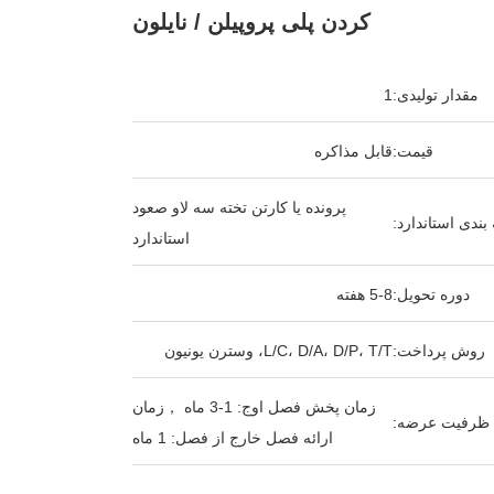
کردن پلی پروپیلن / نایلون
مقدار تولیدی:
1
قیمت:
قابل مذاکره
پرونده یا کارتن تخته سه لاو صعود
بندی استاندارد:
استاندارد
دوره تحویل:
5-8 هفته
روش پرداخت:
L/C، D/A، D/P، T/T، وسترن یونیون
زمان پخش فصل اوج: 1-3 ماه ，زمان
ظرفیت عرضه:
ارائه فصل خارج از فصل: 1 ماه