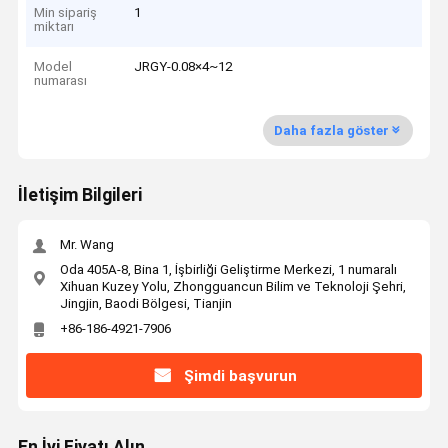
Min sipariş
1
miktarı
Model
JRGY-0.08×4~12
numarası
Daha fazla göster
İletişim Bilgileri
Mr. Wang
Oda 405A-8, Bina 1, İşbirliği Geliştirme Merkezi, 1 numaralı
Xihuan Kuzey Yolu, Zhongguancun Bilim ve Teknoloji Şehri,
Jingjin, Baodi Bölgesi, Tianjin
+86-186-4921-7906
Şimdi başvurun
En İyi Fiyatı Alın