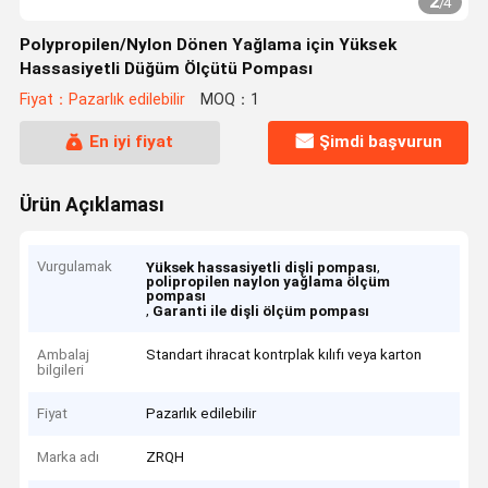
2
/
4
Polypropilen/Nylon Dönen Yağlama için Yüksek
Hassasiyetli Düğüm Ölçütü Pompası
Fiyat：Pazarlık edilebilir
MOQ：1
En iyi fiyat
Şimdi başvurun
Ürün Açıklaması
Vurgulamak
,
Yüksek hassasiyetli dişli pompası
polipropilen naylon yağlama ölçüm
pompası
,
Garanti ile dişli ölçüm pompası
Ambalaj
Standart ihracat kontrplak kılıfı veya karton
bilgileri
Fiyat
Pazarlık edilebilir
Marka adı
ZRQH