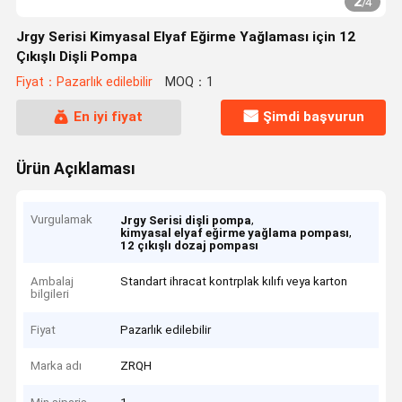
2
/
4
Jrgy Serisi Kimyasal Elyaf Eğirme Yağlaması için 12
Çıkışlı Dişli Pompa
Fiyat：Pazarlık edilebilir
MOQ：1
En iyi fiyat
Şimdi başvurun
Ürün Açıklaması
Vurgulamak
,
Jrgy Serisi dişli pompa
,
kimyasal elyaf eğirme yağlama pompası
12 çıkışlı dozaj pompası
Ambalaj
Standart ihracat kontrplak kılıfı veya karton
bilgileri
Fiyat
Pazarlık edilebilir
Marka adı
ZRQH