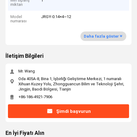
Min sipariş
1
miktarı
Model
JRGY-0.14×4~12
numarası
Daha fazla göster
İletişim Bilgileri
Mr. Wang
Oda 405A-8, Bina 1, İşbirliği Geliştirme Merkezi, 1 numaralı
Xihuan Kuzey Yolu, Zhongguancun Bilim ve Teknoloji Şehri,
Jingjin, Baodi Bölgesi, Tianjin
+86-186-4921-7906
Şimdi başvurun
En İyi Fiyatı Alın