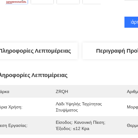
Πάρτ
Πληροφορίες Λεπτομέρειας
Περιγραφή Προ
ληροφορίες Λεπτομέρειας
άρκα
ZRQH
Αριθ
Λάδι Υψηλής Ταχύτητας 
ύρια Χρήση:
Μορφ
Στυψίματος
Είσοδος: Κανονική Πίεση; 
ίεση Εργασίας:
Θερμο
Έξοδος: ≤12 Kpa