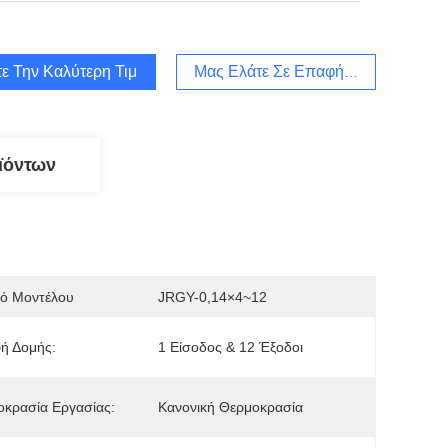
ε Την Καλύτερη Τιμή
Μας Ελάτε Σε Επαφή Με
ϊόντων
μό Μοντέλου
JRGY-0,14×4~12
ή Δομής:
1 Είσοδος & 12 Έξοδοι
κρασία Εργασίας:
Κανονική Θερμοκρασία