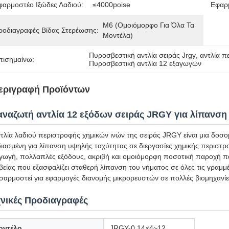
φαρμοστέο Ιξώδες Λαδιού:
≤4000poise
Εφαρ
M6 (Ομοιόμορφο Για Όλα Τα 
ροδιαγραφές Βίδας Στερέωσης:
Μοντέλα)
Πυροσβεστική αντλία σειράς Jrgy
, 
αντλία π
πισημαίνω:
Πυροσβεστική αντλία 12 εξαγωγών
εριγραφή Προϊόντων
αναζωτή αντλία 12 εξόδων σειράς JRGY για λίπανση
τλία λαδιού περιστροφής χημικών ινών της σειράς JRGY είναι μια δοσ
ιασμένη για λίπανση υψηλής ταχύτητας σε διεργασίες χημικής περιστρ
γωγή, πολλαπλές εξόδους, ακριβή και ομοιόμορφη ποσοτική παροχή π
βείας που εξασφαλίζει σταθερή λίπανση του νήματος σε όλες τις γραμ
αρμοστεί για εφαρμογές διανομής μικρορευστών σε πολλές βιομηχανίε
χνικές Προδιαγραφές
οντέλο
JRGY-0,14×4~12