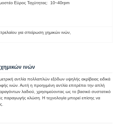
μοστέο Εύρος Ταχύτητας:
10~40rpm
ετρελαίου για σπείρωση χημικών ινών
, 
 χημικών ινών
ομετρική αντλία πολλαπλών εξόδων υψηλής ακρίβειας ειδικά
οφής ινών. Αυτή η προηγμένη αντλία επιτρέπει την απλή
αραγόντων λαδιού, χρησιμεύοντας ως το βασικό συστατικό
μές παραγωγής κλώση. Η τεχνολογία μπορεί επίσης να
ς.