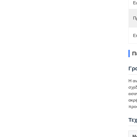
Ε
Π
Ε
Π
Γρ
Η αν
σχεδ
εισα
ακρι
προσ
Τε
Μ