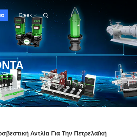
μα
Greek
ΌΝΤΑ
σβεστική Αντλία Για Την Πετρελαϊκή