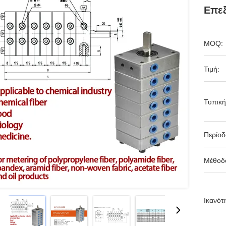
Επεξ
MOQ:
Τιμή:
Τυπική
Περίο
Μέθοδ
Ικανότ