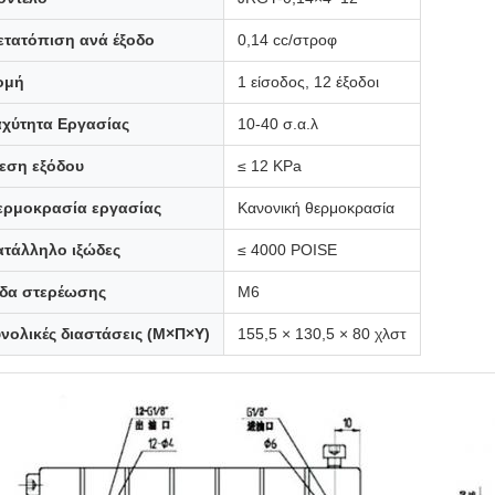
ετατόπιση ανά έξοδο
0,14 cc/στροφ
ομή
1 είσοδος, 12 έξοδοι
αχύτητα Εργασίας
10-40 σ.α.λ
ίεση εξόδου
≤ 12 KPa
ερμοκρασία εργασίας
Κανονική θερμοκρασία
ατάλληλο ιξώδες
≤ 4000 POISE
ίδα στερέωσης
Μ6
νολικές διαστάσεις (Μ×Π×Υ)
155,5 × 130,5 × 80 χλστ