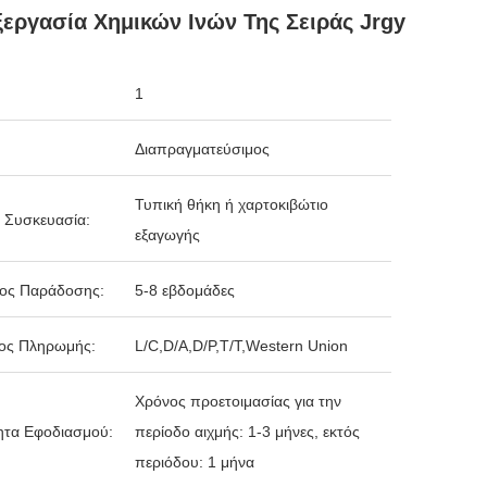
εργασία Χημικών Ινών Της Σειράς Jrgy
1
Διαπραγματεύσιμος
Τυπική θήκη ή χαρτοκιβώτιο
 Συσκευασία:
εξαγωγής
δος Παράδοσης:
5-8 εβδομάδες
ος Πληρωμής:
L/C,D/A,D/P,T/T,Western Union
Χρόνος προετοιμασίας για την
ητα Εφοδιασμού:
περίοδο αιχμής: 1-3 μήνες, εκτός
περιόδου: 1 μήνα