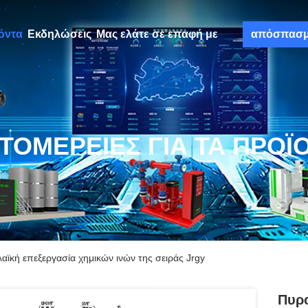
όντα
Εκδηλώσεις
Μας ελάτε σε επαφή με
απόσπασ
ΤΟΜΈΡΕΙΕΣ ΓΙΑ ΤΑ ΠΡΟΪ
λαϊκή επεξεργασία χημικών ινών της σειράς Jrgy
Πυρο