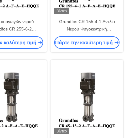
Βίντεο
μα αγωγών νερού
Grundfos CR 155-4-1 Αντλία
dfos CR 255-6-2
Νερού Φυγοκεντρική
ιητική αντλία υψηλής
Πολυβάθμιας Υψηλής Πίεσης
ν καλύτερη τιμή
Πάρτε την καλύτερη τιμή
πίεσης
από Ανοξείδωτο Χάλυβα
Βίντεο