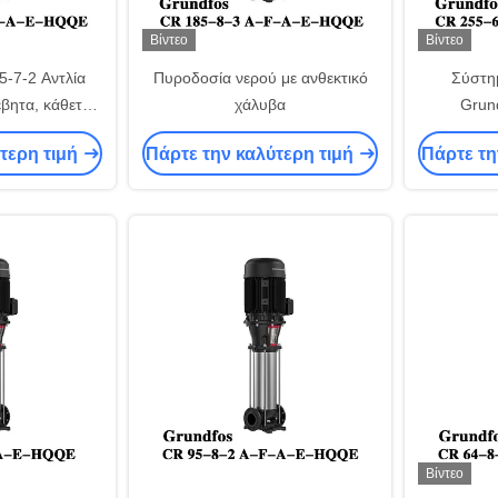
Βίντεο
Βίντεο
-7-2 Αντλία
Πυροδοσία νερού με ανθεκτικό
Σύστη
βητα, κάθετη,
χάλυβα
Grun
εντρική αντλία
Συγγυλοπο
τερη τιμή
Πάρτε την καλύτερη τιμή
Πάρτε τη
το χάλυβα
Βίντεο