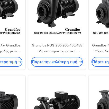
λία Grundfos
Grundfos NBG 250-200-450/455
Grundfos 
φαλής με ένα
Μη αυτοπροετοιμαστική
Υδραυλικ
άμετρο εξόδου
μονοστασιακή αντλία κυψελών
Γεωργία γ
τερη τιμή
Πάρτε την καλύτερη τιμή
Πάρτε τη
mm
Volute κεντροφυγικής ύδατος
και Δη
υψηλής ροής Volute