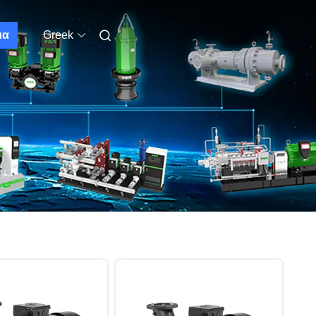
μα
Greek