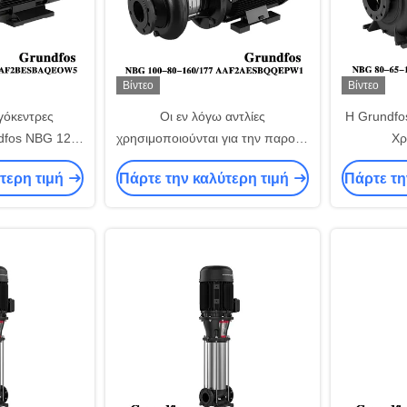
Βίντεο
Βίντεο
γόκεντρες
Οι εν λόγω αντλίες
Η Grundfo
dfos NBG 125-
χρησιμοποιούνται για την παροχή
Χρ
οντή σύζευξη
νερού σε κτίρια και τη γεωργική
αυτο
τερη τιμή
Πάρτε την καλύτερη τιμή
Πάρτε τη
 για θέρμανση
άρδευση.
μονοστασ
άτωση.
αντλίες v
νερού σε 