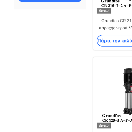
Βίντεο
Grundfos CR 215
παροχής νερού λέ
πολυβάθμια, φυγοκ
Πάρτε την καλύ
από ανοξείδω
Βίντεο