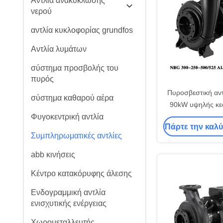
Αντλία ανακύκλωσης
νερού
αντλία κυκλοφορίας grundfos
Αντλία λυμάτων
σύστημα προσβολής του
πυρός
Πυροσβεστική αντ
σύστημα καθαρού αέρα
90kW υψηλής κε
Φυγοκεντρική αντλία
μόνο στάδιο με δι
Πάρτε την καλύ
250 
Συμπληρωματικές αντλίες
abb κινήσεις
Κέντρο κατακόρυφης άλεσης
Ενδογραμμική αντλία
ενισχυτικής ενέργειας
Χωρομεταλλευτής