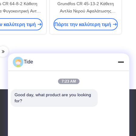
s CR 64-8-2 Κάθετη
Grundfos CR 45-13-2 Κάθετη
 Φυγοκεντρική Αντλία
Αντλία Νερού Αφαλάτωσης
 Ανύψωσης Αντλία
Βιομηχανικού Συστήματος
ν καλύτερη τιμή
Πάρτε την καλύτερη τιμή
Υψηλής Πίεσης Αντλία
Σωληνώσεων Κυκλοφορίας
ρού σε πολυκατοικίες
Ενισχυτική Φυγοκεντρική Αντλία
ιομηχανική χρήση
Υψηλής Πίεσης
Tide
7:23 AM
Good day, what product are you looking 
for?