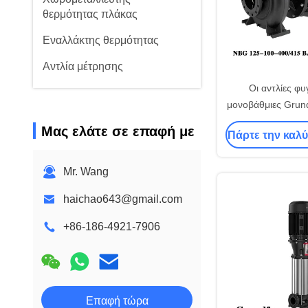
θερμότητας πλάκας
Εναλλάκτης θερμότητας
Αντλία μέτρησης
Οι αντλίες φυ
μονοβάθμιες Grun
100-400/415 με κ
Μας ελάτε σε επαφή με
Πάρτε την καλύ
χρησιμοποιούνται
και αφαλ
Mr. Wang
haichao643@gmail.com
+86-186-4921-7906
Επαφή τώρα