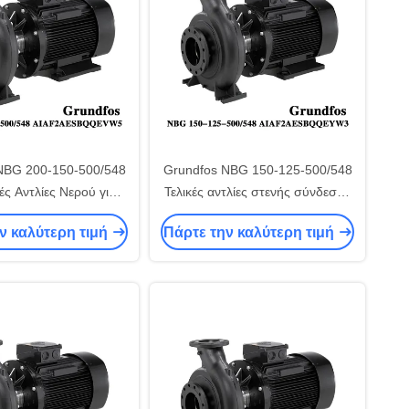
NBG 200-150-500/548
Grundfos NBG 150-125-500/548
ές Αντλίες Νερού για
Τελικές αντλίες στενής σύνδεσης
ια Γεωργική Άρδευση
για την αύξηση της εμπορικής
ν καλύτερη τιμή
Πάρτε την καλύτερη τιμή
μοτική Υδροδότηση
πίεσης του νερού