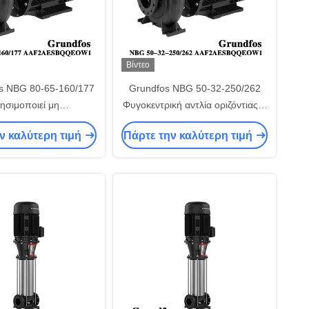
Βίντεο
s NBG 80-65-160/177
Grundfos NBG 50-32-250/262
ησιμοποιεί μη
Φυγοκεντρική αντλία οριζόντιας ή
εξυπηρετούμενες
κάθετης τοποθέτησης Οριζόντια
ν καλύτερη τιμή
Πάρτε την καλύτερη τιμή
ιακές φυγοκεντρικές
Αναρρόφησης Μονής βαθμίδας
olute για την παροχή
Στενής σύζευξης Εξοικονόμησης
κατοικίες και κτίρια.
χώρου