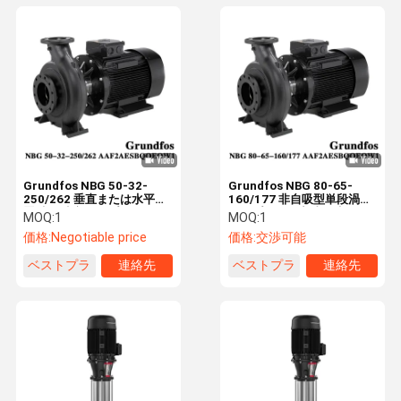
Grundfos NBG 50-32-
Grundfos NBG 80-65-
250/262 垂直または水平設
160/177 非自吸型単段渦巻
置 水平遠心ポンプ エンドサ
ポンプは、住宅地や建物へ
MOQ:
1
MOQ:
1
クション シングルステージ
の給水に使用されます。
価格:
Negotiable price
価格:
交渉可能
密着型 省スペース
ベストプラ
連絡先
ベストプラ
連絡先
イス
イス