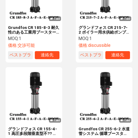
Grundfos CR 185-8-3 耐久
グランドフォス CR 215-7-
性のある工業用ブースター
2 ボイラー用水供給ポンプ
ポンプ、ステンレス鋼製、
垂直多段階不?? 鋼遠心ポン
MOQ:
1
MOQ:
1
給水用
プ
価格:
交渉可能
価格:
discussible
ベストプラ
連絡先
ベストプラ
連絡先
イス
イス
ホーム
製品
企業情報
会社案内
グランドフォス CR 155-4-
Grundfos CR 255-6-2 水道
1 高圧多段階垂直型不?? 鋼
管システム 循環ブースター