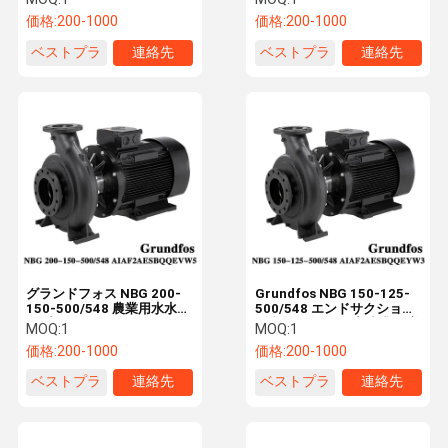
グポンプ
価格:
200-1000
価格:
200-1000
ベストプラ
連絡先
ベストプラ
連絡先
イス
イス
グランドフォス NBG 200-
Grundfos NBG 150-125-
150-500/548 農業用水水ポ
500/548 エンドサクション
ンプ
型直結単段ポンプ (商業用増
MOQ:
1
MOQ:
1
圧)
価格:
200-1000
価格:
200-1000
ベストプラ
連絡先
ベストプラ
連絡先
イス
イス