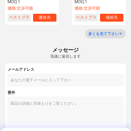
遠心水ポンプ
遠心高圧ポンプ
MOQ:
1
MOQ:
1
価格:
交渉可能
価格:
交渉可能
ベストプラ
連絡先
ベストプラ
連絡先
品質管理
お問い合わせ
見積依頼
イス
イス
多くを見て下さい
水循環ポンプ
grundfosの循環ポンプ
メッセージ
迅速に返信します
下水ポンプ
メールアドレス
消火活動システム
新鮮な空気システム
要件
遠心ポンプ
増圧ポンプ
abbドライブ