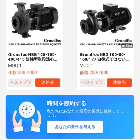
Grundfos NBG 125-100-
Grundfos NBG 100-80-
400/415 短軸型単段遠心ポ
160/177 自律式ではない単
ンプは、暖房および脱塩に
段ボルト型遠心ポンプは,建
MOQ:
1
MOQ:
1
使用されます。
物の水供給と農業灌輸に使
価格:
200-1000
価格:
200-1000
用されています
ベストプラ
連絡先
ベストプラ
連絡先
イス
イス
時間を節約する
私たちはあなたと最高の製品に連絡しまし
ょう。
あなたの要件を与える