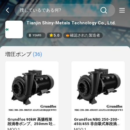
Tianjin Shiny-Metals Technology Co., Ltd.
8
5.0
確認された製造者
YEARS
増圧ポンプ
(36)
Grundfos 90kW 高揚程単
Grundfos NBG 250-200-
段渦巻ポンプ、250mm 吐
450/455 非自吸式単段渦巻
出口径
遠心水高流量渦巻ケーシン
MOQ:
1
MOQ:
1