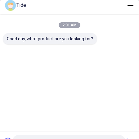
立形研削盤
Tide
続行
ラインブースターポンプ
2:31 AM
プレート熱交換器
私たちのカテゴリー
Good day, what product are you looking for?
熱交換器
メーターポンプ
水循環ポンプ
grundfosの循
下水ポンプ
消火活動シ
環ポンプ
テム
Desktop Site
ホーム
企業情報
お問い合わせ
地図
プライバシーポリシー規約
品質
水循環ポンプ
中国工場.Copyright © 2026 Tianjin Shiny-Metals