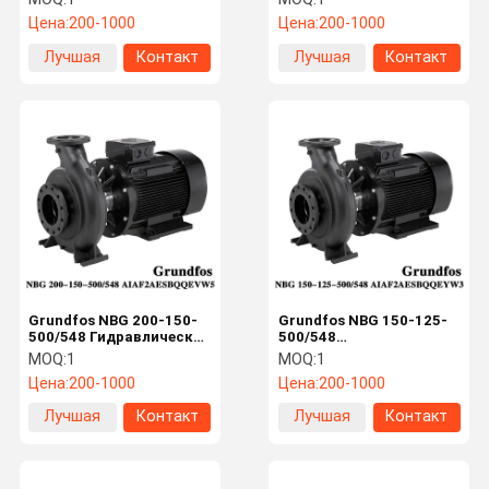
высокого напора с
одноступенчатый
Цена:
200-1000
Цена:
200-1000
выходным диаметром
вольтовый
250 мм
центробежный
Лучшая
Контакт
Лучшая
Контакт
водопроводный насос
высокого потока
цена
цена
вольтового корпуса
Grundfos NBG 200-150-
Grundfos NBG 150-125-
500/548 Гидравлические
500/548
сельскохозяйственные
Крайнесасывающие
MOQ:
1
MOQ:
1
водяные насосы для
одноступенчатые
Цена:
200-1000
Цена:
200-1000
сельскохозяйственного
насосы для повышения
орошения и
давления воды
Лучшая
Контакт
Лучшая
Контакт
муниципального
водоснабжения
цена
цена