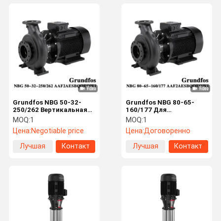
Grundfos NBG 50-32-
Grundfos NBG 80-65-
250/262 Вертикальная
160/177 Для
или горизонтальная
водоснабжения жилых
MOQ:
1
MOQ:
1
установка
кварталов и зданий
Цена:
Negotiable price
Цена:
Договоренно
Горизонтальная
используются
центробежная насос
одноступенчатые
Лучшая
Контакт
Лучшая
Контакт
конец всасывания
центробежные насосы,
одноступенчатый
не самозагружающиеся.
цена
цена
закрытый связанный
экономия пространства