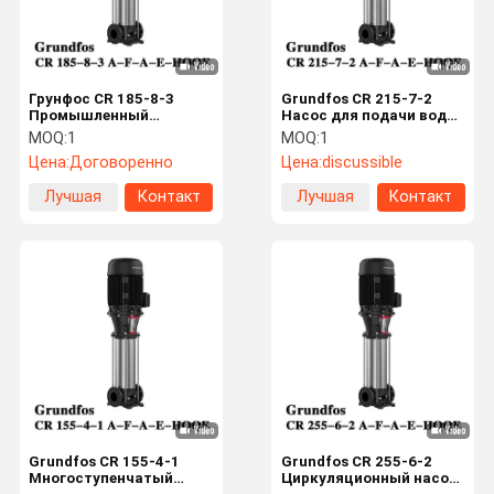
Грунфос CR 185-8-3
Grundfos CR 215-7-2
Промышленный
Насос для подачи воды
долговечный насос с
в котел Вертикальный
MOQ:
1
MOQ:
1
нержавеющей стали
многоступенчатый
Цена:
Договоренно
Цена:
discussible
для водоснабжения
центробежный насос из
нержавеющей стали
Лучшая
Контакт
Лучшая
Контакт
цена
цена
Главная
Продукция
О Компании
Наша
Страница
Фабрика
Grundfos CR 155-4-1
Grundfos CR 255-6-2
Многоступенчатый
Циркуляционный насос-