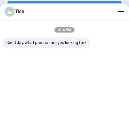
Продолжать
Вертикальный шлифовальный центр
Tide
Встроенный бустерный насос
3:14 PM
Наши Категории
Пластинчатый теплообменник
Good day, what product are you looking for?
Теплообменник
Измеренный насос
Насос для
насос
Насос
противоп
рециркуляци
циркуляции
нечистот
арная
и воды
grundfos
система
Главная
Карта
контактные
Desktop
страница
сайта
данные
Site
Карта сайта
Политика уединения