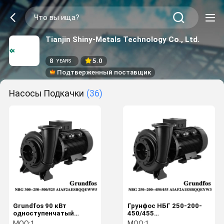
Tianjin Shiny-Metals Technology Co., Ltd.
8
5.0
YEARS
Подтверженный поставщик
Насосы Подкачки
(36)
Grundfos 90 кВт
Грунфос НБГ 250-200-
одноступенчатый
450/455
центробежный насос
Несамонагревательный
MOQ:
1
MOQ:
1