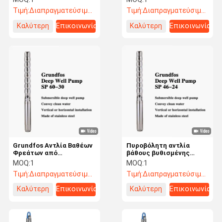
αντλία
την εξόρυξη υπογείων
Τιμή:
Διαπραγματεύσιμος
Τιμή:
Διαπραγματεύσιμος
υδάτων οικιακής χρήσης
Καλύτερη
Επικοινωνία
Καλύτερη
Επικοινωνία
τιμή
τιμή
Grundfos Αντλία Βαθέων
Πυροβόλητη αντλία
Φρεάτων από
βάθους βυθισμένης
Ανοξείδωτο Χάλυβα,
βάθους
MOQ:
1
MOQ:
1
Ανθεκτική στη
Τιμή:
Διαπραγματεύσιμος
Τιμή:
Διαπραγματεύσιμος
Διάβρωση, Έγκριση για
Πόσιμο Νερό
Καλύτερη
Επικοινωνία
Καλύτερη
Επικοινωνία
τιμή
τιμή