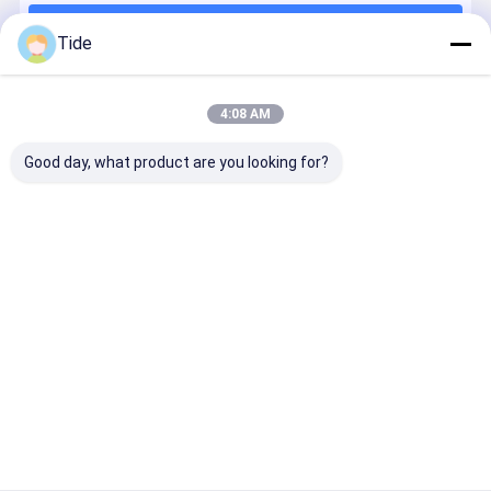
Να συνεχίσει
Κέντρο κατακόρυφης άλεσης
Tide
Ενδογραμμική αντλία ενισχυτικής ενέργειας
4:08 AM
Οι Κατηγορίες Μας
Χωρομεταλλευτής θερμότητας πλάκας
Good day, what product are you looking for?
Εναλλάκτης θερμότητας
Αντλία μέτρησης
Αντλία
αντλία
Αντλία
σύστημα
ανακύκλωση
κυκλοφορίας
λυμάτων
προσβολή
ς νερού
grundfos
του πυρός
Αρχική
Περίπου
επαφή
Desktop
Σελίδα
εμείς
Site
Sitemap
Πολιτική μυστικότητας