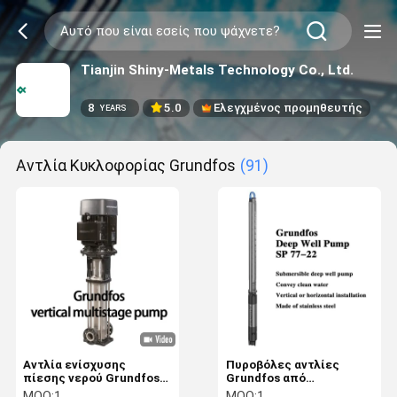
Tianjin Shiny-Metals Technology Co., Ltd.
8
5.0
Ελεγχμένος προμηθευτής
YEARS
Αντλία Κυκλοφορίας Grundfos
(91)
Αντλία ενίσχυσης
Πυροβόλες αντλίες
πίεσης νερού Grundfos
Grundfos από
Crn Κάθετη πολυβάθμια
ανοξείδωτο χάλυβα για
MOQ:
1
MOQ:
1