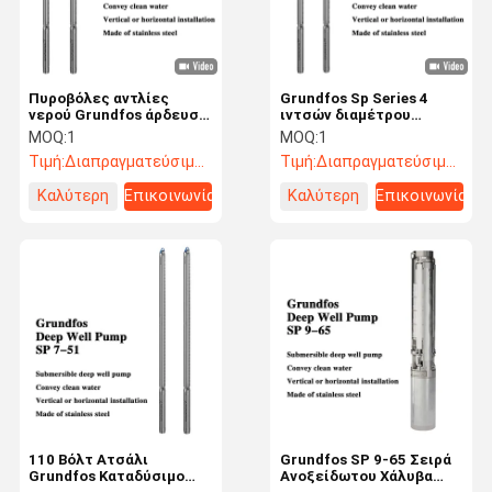
Πυροβόλες αντλίες
Grundfos Sp Series 4
νερού Grundfos άρδευση
ιντσών διαμέτρου
πόσιμο νερό Χρήση
αντλίες νερού
MOQ:
1
MOQ:
1
βαθιάς πηγής Πυροβόλες
υποβρύχιων
Τιμή:
Διαπραγματεύσιμος
Τιμή:
Διαπραγματεύσιμος
αντλίες νερού από
γεωτρήσεων
τρύπες
Καλύτερη
Επικοινωνία
Καλύτερη
Επικοινωνία
τιμή
τιμή
Αρχική
Προϊόντα
Σχετικά Με
Γύρος
Σελίδα
Εμάς
Εργοστασίων
110 Βόλτ Ατσάλι
Grundfos SP 9-65 Σειρά
Grundfos Καταδύσιμο
Ανοξείδωτου Χάλυβα