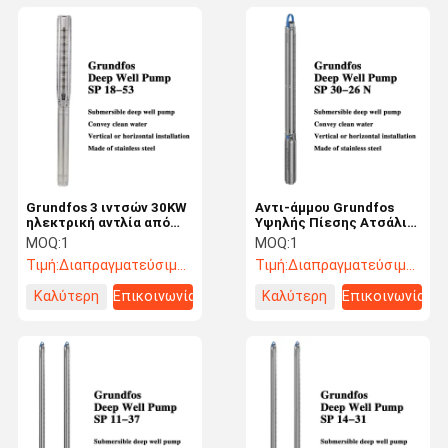
Grundfos 3 ιντσών 30KW
Αντι-άμμου Grundfos
ηλεκτρική αντλία από
Υψηλής Πίεσης Ατσάλι
ανοξείδωτο χάλυβα
Ατσάλι Submersible
MOQ:
1
MOQ:
1
βαθιά πηγή για την
Βρύση Βαθιά πηγή αντλία
Τιμή:
Διαπραγματεύσιμος
Τιμή:
Διαπραγματεύσιμος
άρδευση ορυχείων
νερού
Καλύτερη
Επικοινωνία
Καλύτερη
Επικοινωνία
τιμή
τιμή