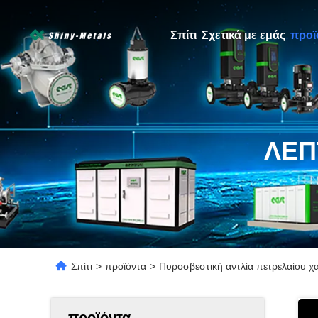
Σπίτι
Σχετικά με εμάς
προϊ
ΛΕΠ
Σπίτι
>
προϊόντα
>
Πυροσβεστική αντλία πετρελαίου χ
προϊόντα