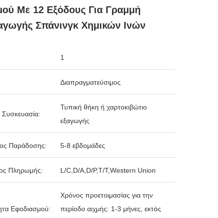
ού Με 12 Εξόδους Για Γραμμή
αγωγής Σπάνινγκ Χημικών Ινών
1
Διαπραγματεύσιμος
Τυπική θήκη ή χαρτοκιβώτιο
 Συσκευασία:
εξαγωγής
δος Παράδοσης:
5-8 εβδομάδες
ος Πληρωμής:
L/C,D/A,D/P,T/T,Western Union
Χρόνος προετοιμασίας για την
ητα Εφοδιασμού:
περίοδο αιχμής: 1-3 μήνες, εκτός