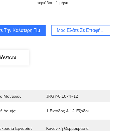
περιόδου: 1 μήνα
ε Την Καλύτερη Τιμή
Μας Ελάτε Σε Επαφή Με
ϊόντων
μό Μοντέλου
JRGY-0,10×4~12
ή Δομής:
1 Είσοδος & 12 Έξοδοι
κρασία Εργασίας:
Κανονική Θερμοκρασία