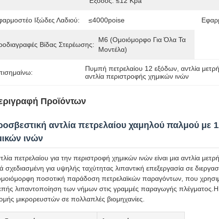
Έξοδος: ≤12 Kpa
φαρμοστέο Ιξώδες Λαδιού:
≤4000poise
Εφαρ
M6 (Ομοιόμορφο Για Όλα Τα 
ροδιαγραφές Βίδας Στερέωσης:
Μοντέλα)
Πυμπή πετρελαίου 12 εξόδων
, 
αντλία μετ
πισημαίνω:
αντλία περιστροφής χημικών ινών
εριγραφή Προϊόντων
ροσβεστική αντλία πετρελαίου χαμηλού παλμού με 
μικών ινών
τλία πετρελαίου για την περιστροφή χημικών ινών είναι μια αντλία με
κά σχεδιασμένη για υψηλής ταχύτητας λιπαντική επεξεργασία σε διεργα
ομοιόμορφη ποσοτική παράδοση πετρελαϊκών παραγόντων, που χρησιμεύ
πής λιπαντοποίηση των νήμων στις γραμμές παραγωγής πλέγματος.Η τ
ομής μικρορευστών σε πολλαπλές βιομηχανίες.