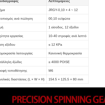
οδιαγραφές
Λεπτομέρειες
ήμα
JRGY-0,10 × 4 ~ 12
τοπισμός ανά πώληση
00,10 cc/φώτα
μή
1 είσοδος, 12 έξοδοι
χύτητα εργασίας
10-40 στροφές ανά λεπτό
εση εξόδου
≤ 12 KPa
ρμοκρασία λειτουργίας
Κανονική θερμοκρασία
τάλληλη ιξώδες
≤ 4000 POISE
ροφή τοποθέτησης
M6
νολικές διαστάσεις (L × W × H)
154.5 × 125,5 × 80 mm