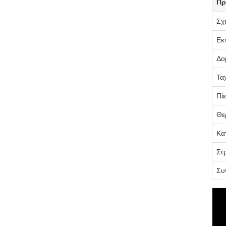
Πρ
Σχ
Εκ
Δο
Τα
Πί
Θε
Κα
Στ
Συ