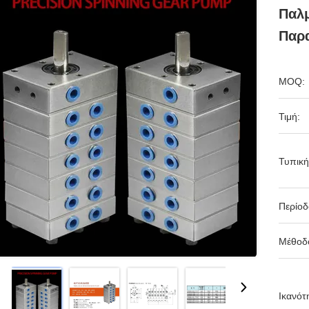
Παλμ
Παρ
MOQ:
Τιμή:
Τυπική
Περίο
Μέθοδ
Ικανότ