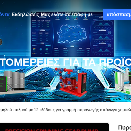
όντα
Εκδηλώσεις
Μας ελάτε σε επαφή με
απόσπασ
ΤΟΜΈΡΕΙΕΣ ΓΙΑ ΤΑ ΠΡΟΪ
αμηλού παλμού με 12 εξόδους για γραμμή παραγωγής σπάνινγκ χημικώ
Πυρο