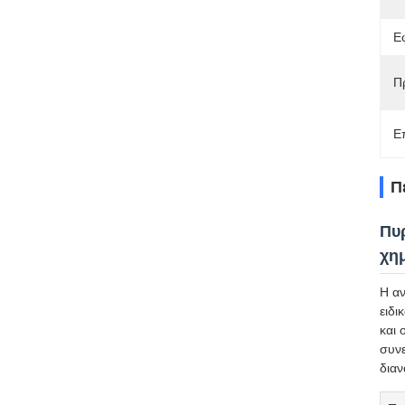
Ε
Π
Ε
Π
Πυ
χη
Η αν
ειδι
και 
συνε
διαν