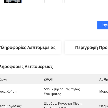
Πάρτ
Πληροφορίες Λεπτομέρειας
Περιγραφή Προ
ληροφορίες Λεπτομέρειας
άρκα
ZRQH
Αριθ
Λάδι Υψηλής Ταχύτητας 
ύρια Χρήση:
Μορφ
Στυψίματος
Είσοδος: Κανονική Πίεση; 
ίεση Εργασίας:
Θερμο