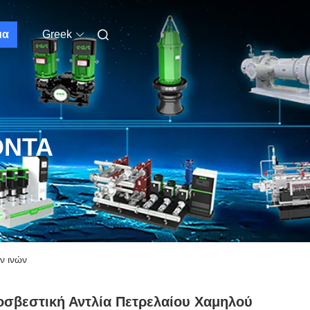
μα
Greek
ΌΝΤΑ
ν ινών
σβεστική Αντλία Πετρελαίου Χαμηλού