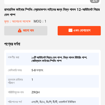
2
/
4
রাসায়নিক ফাইবার স্পিনিং প্রোডাকশন লাইনের জন্য নিম্ন পালস 12-আউটলেট গিয়ার
তেল পাম্প
মূল্য：আলোচনা সাপেক্ষে
MOQ：1
ভালো দাম
এখন যোগাযোগ
পণ্যের বর্ণনা
লক্ষণীয় করা
,
,
১২টি আউটলেট গিয়ার তেল পাম্প
নিম্ন পালস মিটারিং পাম্প
কেমিক্যাল ফাইবার স্পিনিং পাম্প
ডেলিভারি সময়
5-8 সপ্তাহ
ন্যূনতম চাহিদার
1
পরিমাণ
পরিচিতিমুলক নাম
ZRQH
পরিশোধের শর্ত
এল/সি, ডি/এ, ডি/পি, টি/টি, ওয়েস্টার্ন ইউনিয়ন