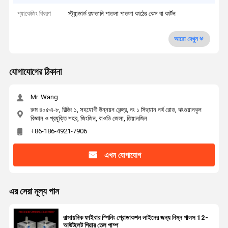
প্যাকেজিং বিবরণ
স্ট্যান্ডার্ড রফতানি পাতলা পাতলা কাঠের কেস বা কার্টন
আরো দেখুন
যোগাযোগের ঠিকানা
Mr. Wang
রুম ৪০৫এ-৮, বিল্ডিং ১, সহযোগী উন্নয়ন কেন্দ্র, নং ১ সিহুয়ান নর্থ রোড, ঝংগুয়ানকুন
বিজ্ঞান ও প্রযুক্তি শহর, জিংজিন, বাওডি জেলা, তিয়ানজিন
+86-186-4921-7906
এখন যোগাযোগ
এর সেরা মূল্য পান
রাসায়নিক ফাইবার স্পিনিং প্রোডাকশন লাইনের জন্য নিম্ন পালস 12-
আউটলেট গিয়ার তেল পাম্প