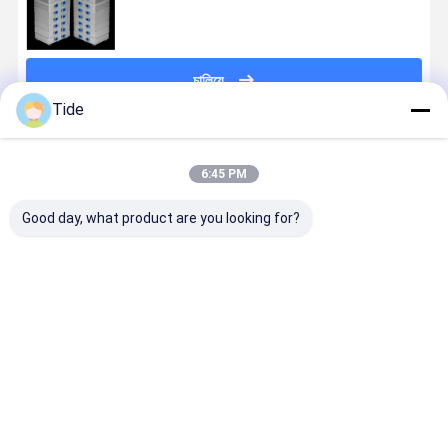
চালিয়ে
Tide
প্রস্তাবিত পণ্য
6:45 PM
Good day, what product are you looking for?
পলিপ্রোপিলিন/নাইলন
রাসায়নিক ফাইবার
রাসায়নিক ফাইবার
10-40rpm
স্পিনিং অয়েলিংয়ের
উচ্চ গতির
স্পিনিং তেল জন্য
Jrgy উচ্চ সান্দ্
জন্য উচ্চ নির্ভুলতা
তৈলাক্তকরণের জন্য
Jrgy সিরিজ 12-
তেল এজেন্ট ডোজ
গিয়ার মিটারিং পাম্প
Jrgy সিরিজ 1-
আউটলেট গিয়ার পাম্প
জন্য যথার্থ স্পিনি
ইনলেট 12-
তেল পাম্প
ভালো দাম
ভালো দাম
ভালো দাম
ভালো দাম
আউটলেট যথার্থ
স্পিনিং গিয়ার পাম্প