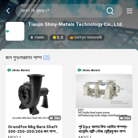
Tianjin Shiny-Metals Technology Co., Ltd.
8
5.0
যাচাইকৃত সরবরাহকারী
YEARS
জল পুনঃসঞ্চালন পাম্প
(2)
Grundfos Nkg Bare Shaft
পূর্ব Dpz বয়লার ফিড ওয়াটার পাম্পস্ব-
300-250-350/306 জল পাম্প
বালেন্সিং মাল্টি-স্টেজ সেন্ট্রিফুগাল পাম্প
শিল্প ব্যবহারের জন্য খালি শাফ্ট পাম্প
MOQ:
1
MOQ:
1