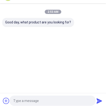
2:53 AM
আমাদের বিভাগসমূহ
Good day, what product are you looking for?
জল পুনঃসঞ্চালন পাম্প
গ্রান্ডফস সার্কুলেশন
নিকাশী পাম্প
অগ্নি নির্বাপক ব্য
পাম্প
বাড়ি
আমাদের
আমাদের সাথে যোগাযোগ
Desktop
Site
সম্পর্কে
করুন
সাইট ম্যাপ
গোপনীয়তা নীতি
গুণ
জল পুনঃসঞ্চালন পাম্প
চীন কারখানা.Copyright © 2026 Tianjin Shiny-Metals
Technology Co., Ltd.. All Rights Reserved.