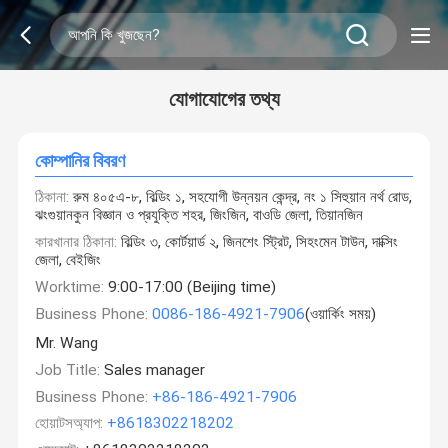
যোগাযোগের তথ্য
কোম্পানির বিবরণ
ঠিকানা:
রুম ৪০৫এ-৮, বিল্ডিং ১, সহযোগী উন্নয়ন কেন্দ্র, নং ১ সিহুয়ান নর্থ রোড,
ঝংগুয়ানকুন বিজ্ঞান ও প্রযুক্তি শহর, জিংজিন, বাওডি জেলা, তিয়ানজিন
কারখানার ঠিকানা:
বিল্ডিং ৩, কোর্টয়ার্ড ২, জিনশেং স্ট্রিট, সিহংমেন টাউন, দাক্সিং
জেলা, বেইজিং
Worktime:
9:00-17:00 (Beijing time)
Business Phone:
0086-186-4921-7906
(ওয়ার্কিং সময়)
Mr. Wang
Job Title:
Sales manager
Business Phone:
+86-186-4921-7906
হোয়াটসঅ্যাপ:
+8618302218202