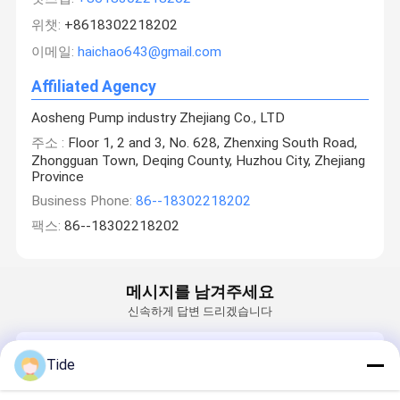
위챗:
+8618302218202
이메일:
haichao643@gmail.com
Affiliated Agency
Aosheng Pump industry Zhejiang Co., LTD
주소 :
Floor 1, 2 and 3, No. 628, Zhenxing South Road,
Zhongguan Town, Deqing County, Huzhou City, Zhejiang
Province
Business Phone:
86--18302218202
팩스:
86--18302218202
메시지를 남겨주세요
신속하게 답변 드리겠습니다
이메일
Tide