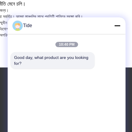
 নীতি মেনে চলি।
র জন্য।
বারা সমর্থিত। আমরা মানগুলির সাথে প্রতিটি শান্তির সুরক্ষা করি।
ম্মুখীন হতে পারে।
Tide
ভরযোগ্যতা সংজ্ঞায়িত করি।
পরিবর্তনীয় প্রতিশ্রুতি।
10:40 PM
Good day, what product are you looking 
for?
টেলিফোন: +86-186-4921-7906