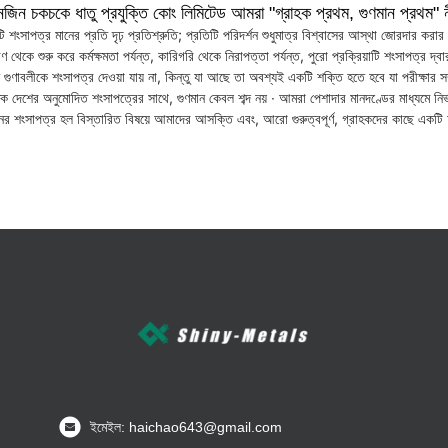
ানজিন চকচকে ধাতু প্রযুক্তি কোং লিমিটেড আমরা "গ্রাহক প্রথম, গুণমান প্রথম"
টি শংসাপত্র মানের প্রতি দৃঢ় প্রতিশ্রুতি; প্রতিটি পরিদর্শন শুধুমাত্র বিশ্বাসের আস্থা জোরদার করা
 থেকে শুরু করে কর্মক্ষমতা পর্যন্ত, কারিগরি থেকে নিরাপত্তা পর্যন্ত, পুরো প্রক্রিয়াটি শংসাপত্র দ্
 গুণাবলীকে শংসাপত্র দেওয়া যায় না, কিন্তু যা আছে তা অবশ্যই একটি শক্তি হতে হবে যা পরীক্ষার স
ক দেশের অনুমোদিত শংসাপত্রের সাথে, গুণমান কেবল শব্দ নয় ∙ আমরা পেশাদার মানদণ্ডের মাধ্যমে নির্
নের শংসাপত্র হল বিস্তারিত বিষয়ে আমাদের আসক্তি এবং, আরো গুরুত্বপূর্ণ, গ্রাহকদের কাছে একটি অ
ইমেইল: haichao643@gmail.com