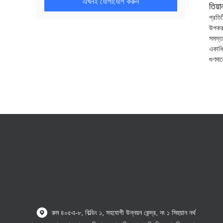
এখনই যোগাযোগ করুন
তিয়
প্রতি
উপকরণ
সমস্ত
একাধি
গুণমা
রুম ৪০৫এ-৮, বিল্ডিং ১, সহযোগী উন্নয়ন কেন্দ্র, নং ১ সিহুয়ান নর্থ