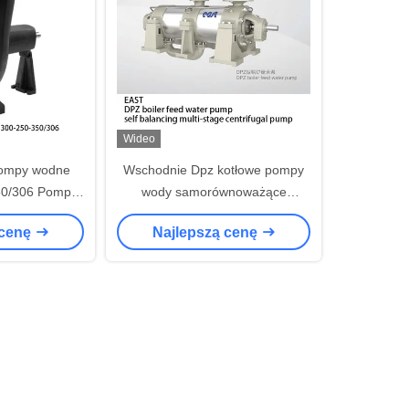
Wideo
Pompy wodne
Wschodnie Dpz kotłowe pompy
50/306 Pompy
wody samorównoważące
przemysłowego
wieloetapowe pompy
 cenę
Najlepszą cenę
odśrodkowe