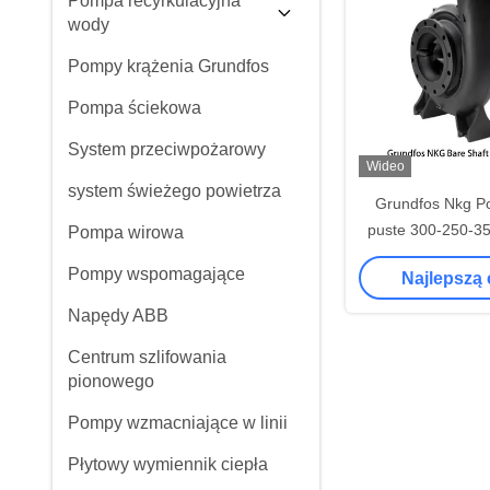
Pompa recyrkulacyjna
wody
Pompy krążenia Grundfos
Pompa ściekowa
System przeciwpożarowy
Wideo
system świeżego powietrza
Grundfos Nkg 
puste 300-250-3
Pompa wirowa
puste do użytku 
Pompy wspomagające
Najlepszą
Napędy ABB
Centrum szlifowania
pionowego
Pompy wzmacniające w linii
Płytowy wymiennik ciepła