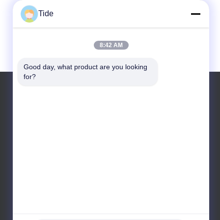
Tide
8:42 AM
Good day, what product are you looking 
for?
Tel.: +86-186-4921-7906