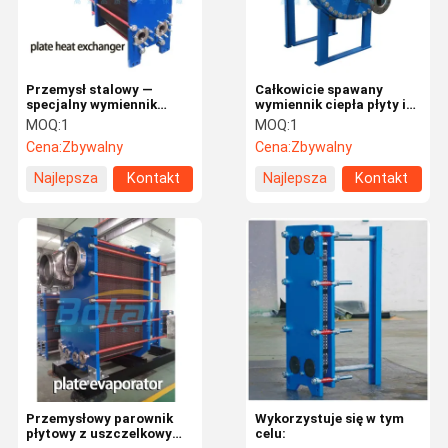
Przemysł stalowy —
Całkowicie spawany
specjalny wymiennik
wymiennik ciepła płyty i
ciepła z zdejmowaną
powłoki
MOQ:
1
MOQ:
1
uszczelką
Cena:
Zbywalny
Cena:
Zbywalny
Najlepsza
Kontakt
Najlepsza
Kontakt
cena
cena
Dom
Produkty
O Nas
Wycieczka
Po Fabryce
Przemysłowy parownik
Wykorzystuje się w tym
płytowy z uszczelkowym
celu: