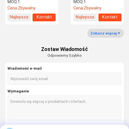
wymiennikiem ciepła
MOQ:
1
MOQ:
1
Cena:
Zbywalny
Cena:
Zbywalny
Najlepsza
Kontakt
Najlepsza
Kontakt
Kontrola
Skontaktuj
Poprosić O
cena
cena
Jakości
Się Z Nami
Wycenę
Zobacz więcej
Pompa recyrkulacyjna wody
Zostaw Wiadomość
Pompy krążenia Grundfos
Odpowiemy Szybko
Pompa ściekowa
Wiadomość e-mail
System przeciwpożarowy
system świeżego powietrza
Wymaganie
Pompa wirowa
Pompy wspomagające
Napędy ABB