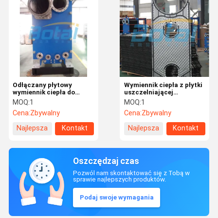
Odłączany płytowy
Wymiennik ciepła z płytki
wymiennik ciepła do
uszczelniającej
przemysłu spożywczego,
Kondensator płytki
MOQ:
1
MOQ:
1
napojów i lekkiego
Cena:
Zbywalny
Cena:
Zbywalny
Najlepsza
Kontakt
Najlepsza
Kontakt
cena
cena
Oszczędzaj czas
Pozwól nam skontaktować się z Tobą w
sprawie najlepszych produktów.
Podaj swoje wymagania