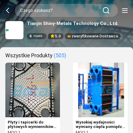
Tianjin Shiny-Metals Technology Co., Ltd.
8
5.0
zweryfikowane Dostawca
YEARS
Wszystkie Produkty
(505)
Płyty i tapicerki do
Wysokiej wydajności
płytowych wymienników
wymiany ciepła pomiędzy
ciepła
płyta i łusek wymienników
MOQ:
1
MOQ:
1