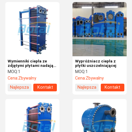
Wymienniki ciepła ze
Wypróżniacz ciepła z
zdjętymi płytami nadają
płytki uszczelniającej
się do wytwarzania ciepła
MOQ:
1
MOQ:
1
i ciepła w przemyśle
Cena:
Zbywalny
Cena:
Zbywalny
Najlepsza
Kontakt
Najlepsza
Kontakt
cena
cena