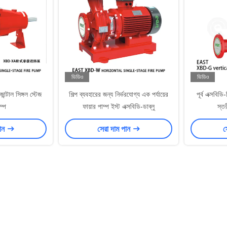
ভিডিও
ভিডিও
োন্টাল সিঙ্গল স্টেজ
শিল্প ব্যবহারের জন্য নির্ভরযোগ্য এক পর্যায়ের
পূর্ব এক্সবিড
ম্প
ফায়ার পাম্প ইস্ট এক্সবিডি-ডাব্লু
স্তর
পান
সেরা দাম পান
স