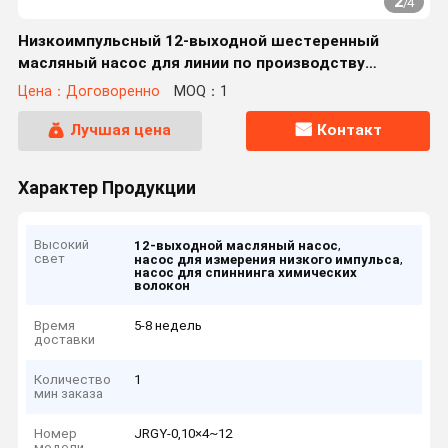
2
/
4
Низкоимпульсный 12-выходной шестеренный
масляный насос для линии по производству
химического волокна
Цена：Договоренно
MOQ：1
Лучшая цена
Контакт
Характер Продукции
Высокий
,
12-выходной масляный насос
свет
,
насос для измерения низкого импульса
насос для спиннинга химических
волокон
Время
5-8 недель
доставки
Количество
1
мин заказа
Номер
JRGY-0,10×4~12
модели