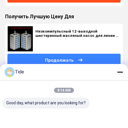
Получить Лучшую Цену Для
Низкоимпульсный 12-выходной
шестеренный масляный насос для линии по
производству химического волокна
Продолжать
Tide
Порекомендованные Продукты
8:14 AM
Good day, what product are you looking for?
Прецизионный
Шестеренчатый
Насос для
Jrg серия 
шестеренный
насос-
прядения
30cc/rev)