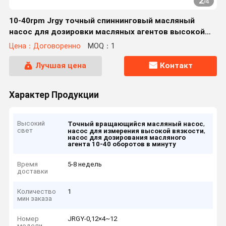
2
/
4
10-40rpm Jrgy точный спиннинговый масляный
насос для дозировки масляных агентов высокой
вязкости
Цена：Договоренно
MOQ：1
Лучшая цена
Контакт
Характер Продукции
Высокий
,
Точный вращающийся масляный насос
свет
,
насос для измерения высокой вязкости
насос для дозирования масляного
агента 10-40 оборотов в минуту
Время
5-8 недель
доставки
Количество
1
мин заказа
Номер
JRGY-0,12×4~12
модели