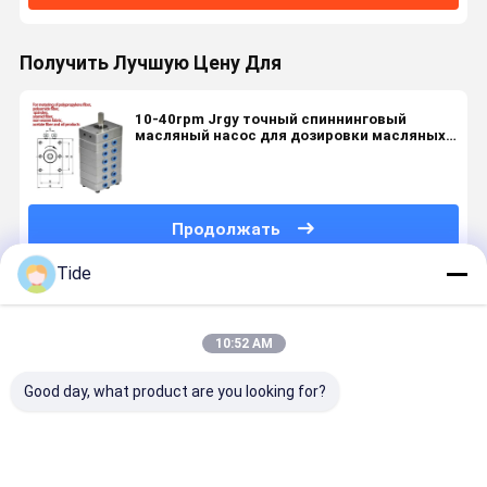
Получить Лучшую Цену Для
10-40rpm Jrgy точный спиннинговый
масляный насос для дозировки масляных
агентов высокой вязкости
Продолжать
Tide
Порекомендованные Продукты
10:52 AM
Good day, what product are you looking for?
Прецизионный
Шестеренчатый
Насос для
Jrg серия 
шестеренный
насос-
прядения
30cc/rev)