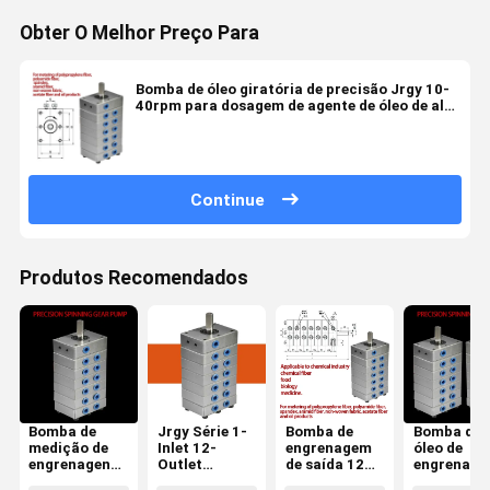
Obter O Melhor Preço Para
Bomba de óleo giratória de precisão Jrgy 10-
40rpm para dosagem de agente de óleo de alta
viscosidade
Continue
Produtos Recomendados
Bomba de
Jrgy Série 1-
Bomba de
Bomba de
medição de
Inlet 12-
engrenagem
óleo de
engrenagens
Outlet
de saída 12
engrenag
de alta
Precision
da série Jrgy
de 12 saíd