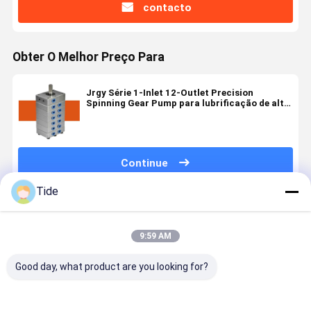
contacto
Obter O Melhor Preço Para
Jrgy Série 1-Inlet 12-Outlet Precision
Spinning Gear Pump para lubrificação de alta
velocidade de fibras químicas
Continue
Tide
Produtos Recomendados
9:59 AM
Good day, what product are you looking for?
Bomba de
Bomba de
Bomba de
Bomba de