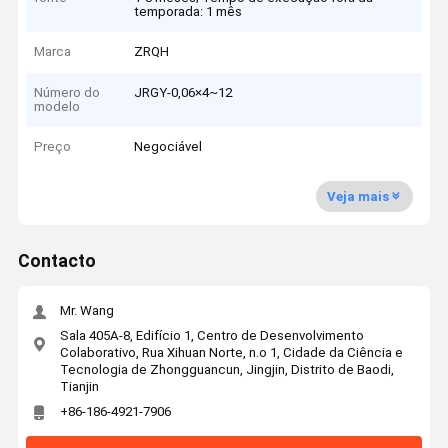
temporada: 1 mês
Marca
ZRQH
Número do
JRGY-0,06×4~12
modelo
Preço
Negociável
Veja mais
Contacto
Mr. Wang
Sala 405A-8, Edifício 1, Centro de Desenvolvimento
Colaborativo, Rua Xihuan Norte, n.o 1, Cidade da Ciência e
Tecnologia de Zhongguancun, Jingjin, Distrito de Baodi,
Tianjin
+86-186-4921-7906