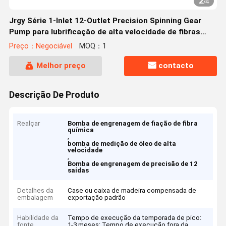
2
/
4
Jrgy Série 1-Inlet 12-Outlet Precision Spinning Gear
Pump para lubrificação de alta velocidade de fibras
químicas
Preço：Negociável
MOQ：1
Melhor preço
contacto
Descrição De Produto
Realçar
Bomba de engrenagem de fiação de fibra
química
,
bomba de medição de óleo de alta
velocidade
,
Bomba de engrenagem de precisão de 12
saídas
Detalhes da
Case ou caixa de madeira compensada de
embalagem
exportação padrão
Habilidade da
Tempo de execução da temporada de pico:
fonte
1-3 meses; Tempo de execução fora da