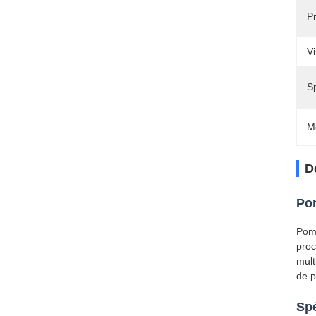
P
Vi
S
M
D
Pom
Pomp
proc
mult
de p
Spé