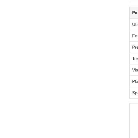
Pa
Uti
Fo
Pr
Te
Vis
Pl
Sp