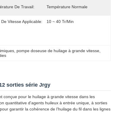
rature De Travail:
Température Normale
 De Vitesse Applicable:
10 ~ 40 Tr/min
himiques
, 
pompe doseuse de huilage à grande vitesse
, 
ties
12 sorties série Jrgy
 conçue pour le huilage à grande vitesse dans les
n quantitative d'agents huileux à entrée unique, à sorties
ur garantir la cohérence de l'huilage du fil dans les lignes