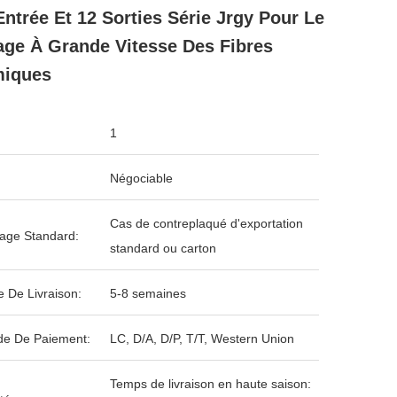
Entrée Et 12 Sorties Série Jrgy Pour Le
age À Grande Vitesse Des Fibres
miques
1
Négociable
Cas de contreplaqué d'exportation
age Standard:
standard ou carton
e De Livraison:
5-8 semaines
e De Paiement:
LC, D/A, D/P, T/T, Western Union
Temps de livraison en haute saison: