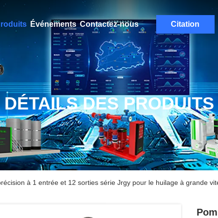
roduits
Événements
Contactez-nous
Citation
DÉTAILS DES PRODUITS
écision à 1 entrée et 12 sorties série Jrgy pour le huilage à grande vi
Pomp