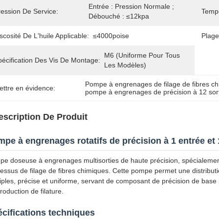
Entrée : Pression Normale ; 
ression De Service:
Tempé
Débouché : ≤12kpa
scosité De L'huile Applicable:
≤4000poise
Plage
M6 (Uniforme Pour Tous 
pécification Des Vis De Montage:
Les Modèles)
Pompe à engrenages de filage de fibres c
ettre en évidence:
pompe à engrenages de précision à 12 sor
escription De Produit
pe à engrenages rotatifs de précision à 1 entrée et 
e doseuse à engrenages multisorties de haute précision, spécialement
essus de filage de fibres chimiques. Cette pompe permet une distributio
iples, précise et uniforme, servant de composant de précision de base po
roduction de filature.
cifications techniques