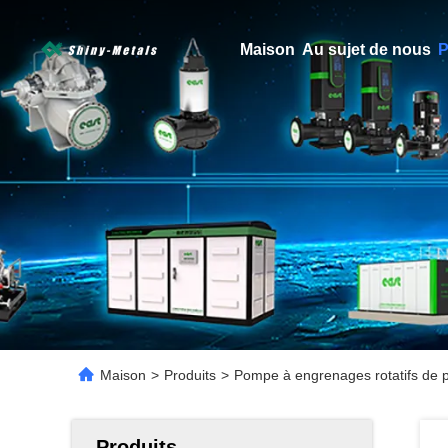
Maison
Au sujet de nous
P
Maison
>
Produits
>
Pompe à engrenages rotatifs de pr
Produits