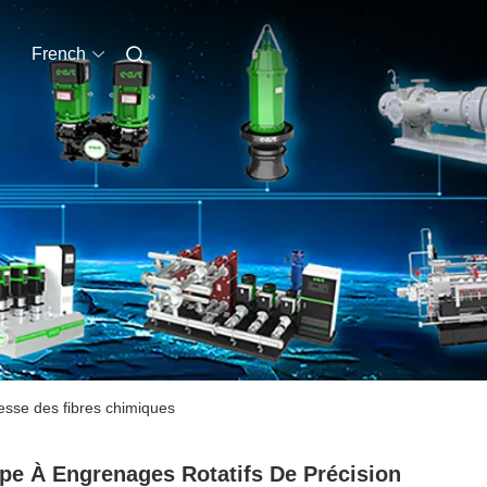
French
tesse des fibres chimiques
e À Engrenages Rotatifs De Précision