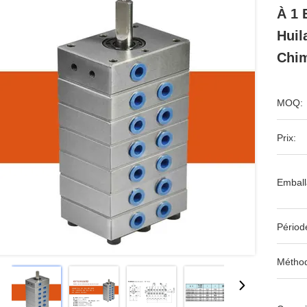
À 1 
Huil
Chi
MOQ:
Prix:
Emball
Périod
Méthod