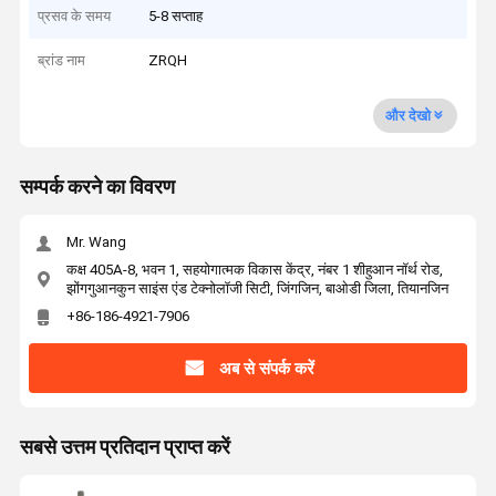
प्रसव के समय
5-8 सप्ताह
ब्रांड नाम
ZRQH
और देखो
सम्पर्क करने का विवरण
Mr. Wang
कक्ष 405A-8, भवन 1, सहयोगात्मक विकास केंद्र, नंबर 1 शीहुआन नॉर्थ रोड,
झोंगगुआनकुन साइंस एंड टेक्नोलॉजी सिटी, जिंगजिन, बाओडी जिला, तियानजिन
+86-186-4921-7906
अब से संपर्क करें
सबसे उत्तम प्रतिदान प्राप्त करें