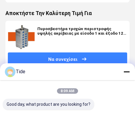
Αποκτήστε Την Καλύτερη Τιμή Για
Πυροσβεστήρα τροχών περιστροφής
υψηλής ακρίβειας με είσοδο 1 και έξοδο 12
για χημικές ίνες υψηλής ταχύτητας
Να συνεχίσει
Tide
Συνιστώμενα Προϊόντα
8:09 AM
Good day, what product are you looking for?
Constant
Jrg Series
Staple Fiber
Jrg Series 
Flow Jrg
Glue Gear
Spinning
30cc/rev)
Precision
Metering
Pump Gear
Staple Fib