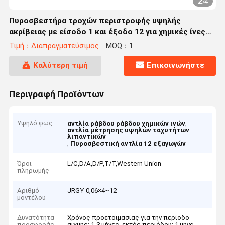
2
/
4
Πυροσβεστήρα τροχών περιστροφής υψηλής
ακρίβειας με είσοδο 1 και έξοδο 12 για χημικές ίνες
υψηλής ταχύτητας
Τιμή：Διαπραγματεύσιμος
MOQ：1
Καλύτερη τιμή
Επικοινωνήστε
Περιγραφή Προϊόντων
Υψηλό φως
,
αντλία ράβδου ράβδου χημικών ινών
αντλία μέτρησης υψηλών ταχυτήτων
λιπαντικών
,
Πυροσβεστική αντλία 12 εξαγωγών
Όροι
L/C,D/A,D/P,T/T,Western Union
πληρωμής
Αριθμό
JRGY-0,06×4~12
μοντέλου
Δυνατότητα
Χρόνος προετοιμασίας για την περίοδο
προσφοράς
αιχμής: 1-3 μήνες, εκτός περιόδου: 1 μήνα