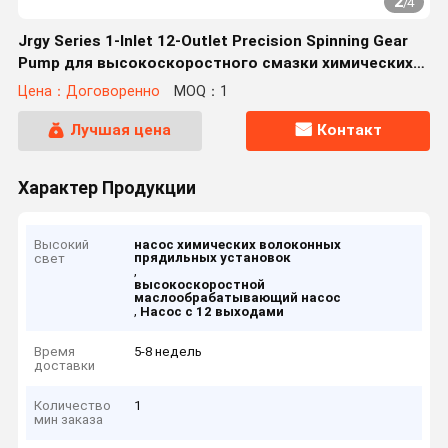
2
/
4
Jrgy Series 1-Inlet 12-Outlet Precision Spinning Gear
Pump для высокоскоростного смазки химических
волокон
Цена：Договоренно
MOQ：1
Лучшая цена
Контакт
Характер Продукции
Высокий
насос химических волоконных
прядильных установок
свет
,
высокоскоростной
маслообрабатывающий насос
,
Насос с 12 выходами
Время
5-8 недель
доставки
Количество
1
мин заказа